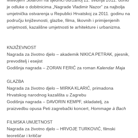
Milivojem Solarom na sjednici održanoj 22. svibnja 2012. donio
je odluke o dobitnicima „Nagrade Vladimir Nazor“ za najbolja
umjetnička ostvarenja u Republici Hrvatskoj za 2011. godinu na
području književnosti, glazbe, filma, likovnih i primijenjenih
umjetnosti, kazališne umjetnosti te arhitekture i urbanizma.
KNJIŽEVNOST
Nagrada za životno djelo – akademik NIKICA PETRAK, pjesnik,
prevoditelj i esejist
Godišnja nagrada – ZORAN FERIĆ za roman
Kalendar Maja
GLAZBA
Nagrada za životno djelo – MIRKA KLARIĆ, primadona
Hrvatskog narodnog kazališta u Zagrebu
Godišnja nagrada – DAVORIN KEMPF, skladatelj, za
praizvedbu opusa Peti zagrebački koncert,
Hommage à Bach
FILMSKA UMJETNOST
Nagrada za životno djelo – HRVOJE TURKOVIĆ, filmski
teoretičar i kritičar