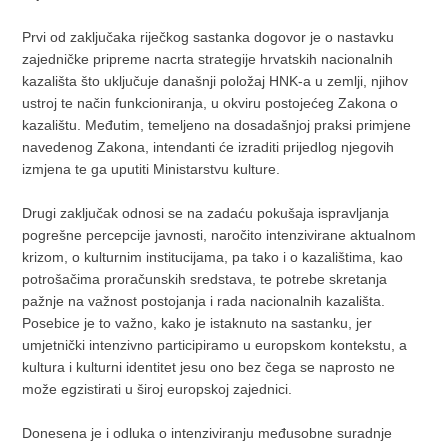
Prvi od zaključaka riječkog sastanka dogovor je o nastavku
zajedničke pripreme nacrta strategije hrvatskih nacionalnih
kazališta što uključuje današnji položaj HNK-a u zemlji, njihov
ustroj te način funkcioniranja, u okviru postojećeg Zakona o
kazalištu. Međutim, temeljeno na dosadašnjoj praksi primjene
navedenog Zakona, intendanti će izraditi prijedlog njegovih
izmjena te ga uputiti Ministarstvu kulture.
Drugi zaključak odnosi se na zadaću pokušaja ispravljanja
pogrešne percepcije javnosti, naročito intenzivirane aktualnom
krizom, o kulturnim institucijama, pa tako i o kazalištima, kao
potrošačima proračunskih sredstava, te potrebe skretanja
pažnje na važnost postojanja i rada nacionalnih kazališta.
Posebice je to važno, kako je istaknuto na sastanku, jer
umjetnički intenzivno participiramo u europskom kontekstu, a
kultura i kulturni identitet jesu ono bez čega se naprosto ne
može egzistirati u široj europskoj zajednici.
Donesena je i odluka o intenziviranju međusobne suradnje