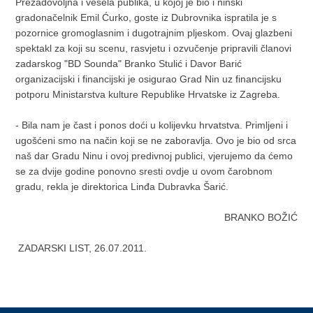
Prezadovoljna i vesela publika, u kojoj je bio i ninski
gradonačelnik Emil Ćurko, goste iz Dubrovnika ispratila je s
pozornice gromoglasnim i dugotrajnim pljeskom. Ovaj glazbeni
spektakl za koji su scenu, rasvjetu i ozvučenje pripravili članovi
zadarskog "BD Sounda" Branko Stulić i Davor Barić
organizacijski i financijski je osigurao Grad Nin uz financijsku
potporu Ministarstva kulture Republike Hrvatske iz Zagreba.
- Bila nam je čast i ponos doći u kolijevku hrvatstva. Primljeni i
ugošćeni smo na način koji se ne zaboravlja. Ovo je bio od srca
naš dar Gradu Ninu i ovoj predivnoj publici, vjerujemo da ćemo
se za dvije godine ponovno sresti ovdje u ovom čarobnom
gradu, rekla je direktorica Linđa Dubravka Šarić.
BRANKO BOŽIĆ
ZADARSKI LIST, 26.07.2011.