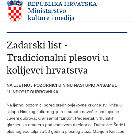
Zadarski list -
Tradicionalni plesovi u
kolijevci hrvatstva
NA LJETNOJ POZORNICI U NINU NASTUPIO ANSAMBL
"LINĐO" IZ DUBROVNIKA
Na ljetnoj pozornici pored srednjovjekovne crkvice sv. Križa u
sklopu Ninskog kulturnog ljeta u subotu navečer nastupio je
čuveni dubrovački ansambl "Linđo". Pedesetak vrhunskih
glazbenika amatera pod vodstvom direktorice Dubravke Šarić i
plesnog voditelja sa 38 godina plesnog staža Marijem Krstićem