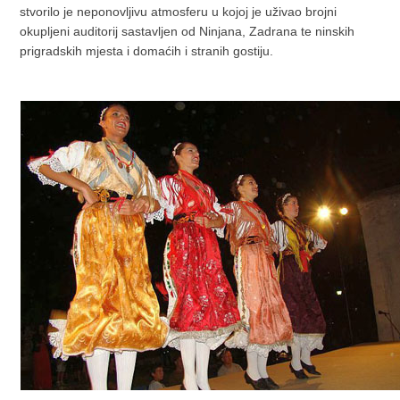
stvorilo je neponovljivu atmosferu u kojoj je uživao brojni
okupljeni auditorij sastavljen od Ninjana, Zadrana te ninskih
prigradskih mjesta i domaćih i stranih gostiju.