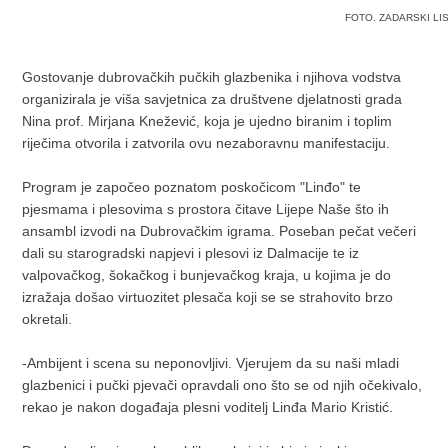
FOTO. ZADARSKI LI
Gostovanje dubrovačkih pučkih glazbenika i njihova vodstva
organizirala je viša savjetnica za društvene djelatnosti grada
Nina prof. Mirjana Knežević, koja je ujedno biranim i toplim
riječima otvorila i zatvorila ovu nezaboravnu manifestaciju.
Program je započeo poznatom poskočicom "Linđo" te
pjesmama i plesovima s prostora čitave Lijepe Naše što ih
ansambl izvodi na Dubrovačkim igrama. Poseban pečat večeri
dali su starogradski napjevi i plesovi iz Dalmacije te iz
valpovačkog, šokačkog i bunjevačkog kraja, u kojima je do
izražaja došao virtuozitet plesača koji se se strahovito brzo
okretali.
-Ambijent i scena su neponovljivi. Vjerujem da su naši mladi
glazbenici i pučki pjevači opravdali ono što se od njih očekivalo,
rekao je nakon događaja plesni voditelj Linđa Mario Kristić.