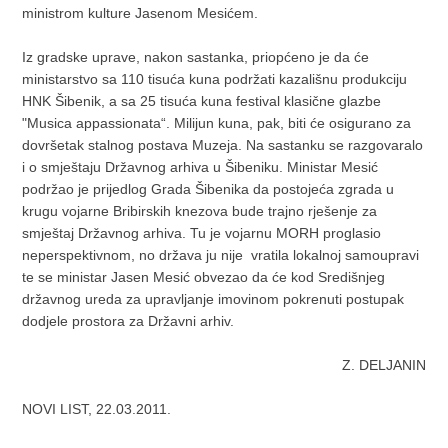
ministrom kulture Jasenom Mesićem.
Iz gradske uprave, nakon sastanka, priopćeno je da će
ministarstvo sa 110 tisuća kuna podržati kazališnu produkciju
HNK Šibenik, a sa 25 tisuća kuna festival klasične glazbe
"Musica appassionata“. Milijun kuna, pak, biti će osigurano za
dovršetak stalnog postava Muzeja. Na sastanku se razgovaralo
i o smještaju Državnog arhiva u Šibeniku. Ministar Mesić
podržao je prijedlog Grada Šibenika da postojeća zgrada u
krugu vojarne Bribirskih knezova bude trajno rješenje za
smještaj Državnog arhiva. Tu je vojarnu MORH proglasio
neperspektivnom, no država ju nije vratila lokalnoj samoupravi
te se ministar Jasen Mesić obvezao da će kod Središnjeg
državnog ureda za upravljanje imovinom pokrenuti postupak
dodjele prostora za Državni arhiv.
Z. DELJANIN
NOVI LIST, 22.03.2011.