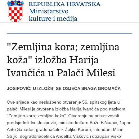
"Zemljina kora; zemljina
koža" izložba Harija
Ivančića u Palači Milesi
JOSIPOVIĆ: U IZLOŽBI SE OSJEĆA SNAGA GROMAČA
Ove srijede kao neslužbeno otvaranje 56. splitskog ljeta u
palači Milesi je otvorena izložba Harija Ivančića pod nazivom
"Zemljina kora; zemljina koža". Otvorenju su prisustvovali
predsjednik Ivo Josipović, ministar kulture Božo Biškupić, župan
Ante Sanader, gradonačelnik Željko Kerum, intendant Milan
Štrljić, dogradonačelnica Anđelka Visković i dožupan Visko