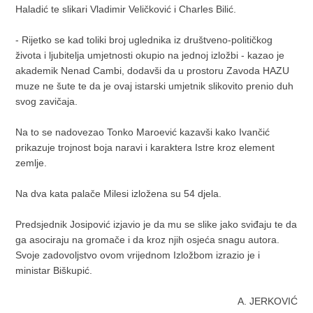
Haladić te slikari Vladimir Veličković i Charles Bilić.
- Rijetko se kad toliki broj uglednika iz društveno-političkog
života i ljubitelja umjetnosti okupio na jednoj izložbi - kazao je
akademik Nenad Cambi, dodavši da u prostoru Zavoda HAZU
muze ne šute te da je ovaj istarski umjetnik slikovito prenio duh
svog zavičaja.
Na to se nadovezao Tonko Maroević kazavši kako Ivančić
prikazuje trojnost boja naravi i karaktera Istre kroz element
zemlje.
Na dva kata palače Milesi izložena su 54 djela.
Predsjednik Josipović izjavio je da mu se slike jako sviđaju te da
ga asociraju na gromače i da kroz njih osjeća snagu autora.
Svoje zadovoljstvo ovom vrijednom Izložbom izrazio je i
ministar Biškupić.
A. JERKOVIĆ