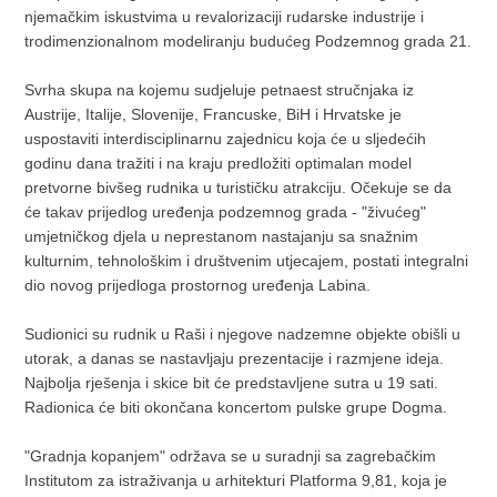
njemačkim iskustvima u revalorizaciji rudarske industrije i
trodimenzionalnom modeliranju budućeg Podzemnog grada 21.
Svrha skupa na kojemu sudjeluje petnaest stručnjaka iz
Austrije, Italije, Slovenije, Francuske, BiH i Hrvatske je
uspostaviti interdisciplinarnu zajednicu koja će u sljedećih
godinu dana tražiti i na kraju predložiti optimalan model
pretvorne bivšeg rudnika u turističku atrakciju. Očekuje se da
će takav prijedlog uređenja podzemnog grada - "živućeg"
umjetničkog djela u neprestanom nastajanju sa snažnim
kulturnim, tehnološkim i društvenim utjecajem, postati integralni
dio novog prijedloga prostornog uređenja Labina.
Sudionici su rudnik u Raši i njegove nadzemne objekte obišli u
utorak, a danas se nastavljaju prezentacije i razmjene ideja.
Najbolja rješenja i skice bit će predstavljene sutra u 19 sati.
Radionica će biti okončana koncertom pulske grupe Dogma.
"Gradnja kopanjem" održava se u suradnji sa zagrebačkim
Institutom za istraživanja u arhitekturi Platforma 9,81, koja je