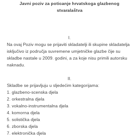
Javni poziv za poticanje hrvatskoga glazbenog
stvaralaštva
I.
Na ovaj Poziv mogu se prijaviti skladatelji ili skupine skladatelja
isključivo iz područja suvremene umjetničke glazbe čije su
skladbe nastale u 2009. godini, a za koje nisu primili autorsku
naknadu.
II.
Skladbe se prijavljuju u sljedećim kategorijama:
1. glazbeno-scenska djela
2. orkestralna djela
3. vokalno-instrumentalna djela
4. komorna djela
5. solistička djela
6. zborska djela
7. elektronička djela