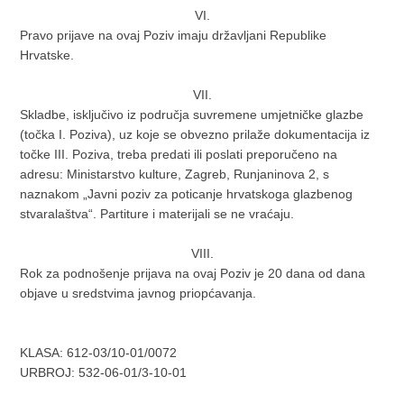
VI.
Pravo prijave na ovaj Poziv imaju državljani Republike
Hrvatske.
VII.
Skladbe, isključivo iz područja suvremene umjetničke glazbe
(točka I. Poziva), uz koje se obvezno prilaže dokumentacija iz
točke III. Poziva, treba predati ili poslati preporučeno na
adresu: Ministarstvo kulture, Zagreb, Runjaninova 2, s
naznakom „Javni poziv za poticanje hrvatskoga glazbenog
stvaralaštva“. Partiture i materijali se ne vraćaju.
VIII.
Rok za podnošenje prijava na ovaj Poziv je 20 dana od dana
objave u sredstvima javnog priopćavanja.
KLASA: 612-03/10-01/0072
URBROJ: 532-06-01/3-10-01