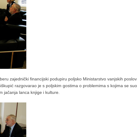
iberu zajednički financijski podupiru poljsko Ministarstvo vanjskih poslo
Biškupić razgovarao je s poljskim gostima o problemima s kojima se suoč
 jačanja lanca knjige i kulture.