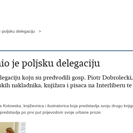
je poljsku delegaciju >
o je poljsku delegaciju
legaciju koju su predvodili gosp. Piotr Dobroleck
skih nakladnika, knjižara i pisaca na Interliberu t
a Kotowska, književnica i ilustratorica koja predstavlja svoju drugu knj
a predstavlja po prvi put prijevodom svoje urbane proze.