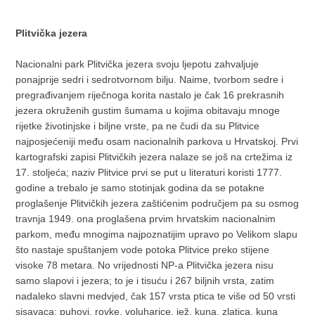
Plitvička jezera
Nacionalni park Plitvička jezera svoju ljepotu zahvaljuje
ponajprije sedri i sedrotvornom bilju. Naime, tvorbom sedre i
pregrađivanjem riječnoga korita nastalo je čak 16 prekrasnih
jezera okruženih gustim šumama u kojima obitavaju mnoge
rijetke životinjske i biljne vrste, pa ne čudi da su Plitvice
najposjećeniji među osam nacionalnih parkova u Hrvatskoj. Prvi
kartografski zapisi Plitvičkih jezera nalaze se još na crtežima iz
17. stoljeća; naziv Plitvice prvi se put u literaturi koristi 1777.
godine a trebalo je samo stotinjak godina da se potakne
proglašenje Plitvičkih jezera zaštićenim područjem pa su osmog
travnja 1949. ona proglašena prvim hrvatskim nacionalnim
parkom, među mnogima najpoznatijim upravo po Velikom slapu
što nastaje spuštanjem vode potoka Plitvice preko stijene
visoke 78 metara. No vrijednosti NP-a Plitvička jezera nisu
samo slapovi i jezera; to je i tisuću i 267 biljnih vrsta, zatim
nadaleko slavni medvjed, čak 157 vrsta ptica te više od 50 vrsti
sisavaca: puhovi, rovke, voluharice, jež, kuna, zlatica, kuna