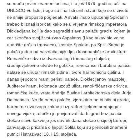
su među prvim znamenitostima, i to još 1979, godine, ušli na
UNESCO-vu listu, nego su i na listi onih stvari koje se u životu
ne smije propustiti pogledati. A svaki imalo upućeniji Splićanin
trebao bi znati ispričati kako se u vrijeme rimskog imperatora
Dioklecijana koji je dao sagraditi slavnu palaču grad u kojem je
car skončao svoj život zvao Aspalatos (i kao takav bio vojno
uporište grčkih trgovaca), kasnije Spalato, pa Split. Sama je
palača jedno od najznačajnijih djela kasnoantičke arhitekture.
Romaničke crkve iz dvanaestog i trinaestog stoljeća,
srednjovjekovne utvrde te gotičke, renesanse i barokne palače
nalaze se unutar rimskih zidina i tvore harmoničnu cjelinu. I
danas ljepotom mami peristil palače, Dioklecijanov mauzolej,
Jupiterov hram, kolonada uzduž ulica, ranokršćanske crkvice,
romaničke kuće, vrata Andrije Buvine i arhitektonska djela Jurja
Dalmatinca. No da nema palače, vjerojatno ne bi bilo ni grada,
barem ne ovakvoga kakav je izgrađen tijekom srednjega i
novoga vijeka, a teško je povjerovati da bi grad bez palače
stekao slavu kakvu je još davnih dana stekao u cijeloj Europi,
zahvaljujući pričama o ljepoti Splita koju su prenosili znameni
putnici i istraživači 18. i 19. stoljeća.