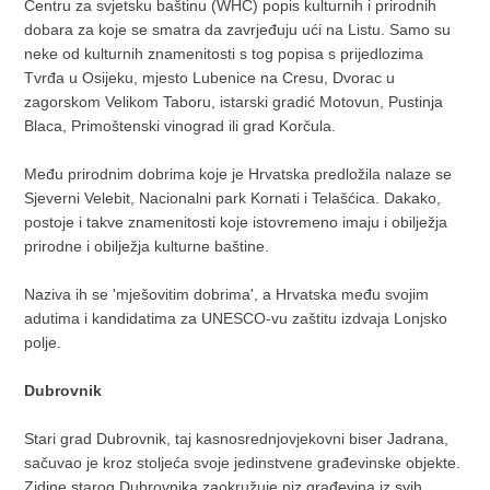
Centru za svjetsku baštinu (WHC) popis kulturnih i prirodnih
dobara za koje se smatra da zavrjeđuju ući na Listu. Samo su
neke od kulturnih znamenitosti s tog popisa s prijedlozima
Tvrđa u Osijeku, mjesto Lubenice na Cresu, Dvorac u
zagorskom Velikom Taboru, istarski gradić Motovun, Pustinja
Blaca, Primoštenski vinograd ili grad Korčula.
Među prirodnim dobrima koje je Hrvatska predložila nalaze se
Sjeverni Velebit, Nacionalni park Kornati i Telašćica. Dakako,
postoje i takve znamenitosti koje istovremeno imaju i obilježja
prirodne i obilježja kulturne baštine.
Naziva ih se 'mješovitim dobrima', a Hrvatska među svojim
adutima i kandidatima za UNESCO-vu zaštitu izdvaja Lonjsko
polje.
Dubrovnik
Stari grad Dubrovnik, taj kasnosrednjovjekovni biser Jadrana,
sačuvao je kroz stoljeća svoje jedinstvene građevinske objekte.
Zidine starog Dubrovnika zaokružuje niz građevina iz svih