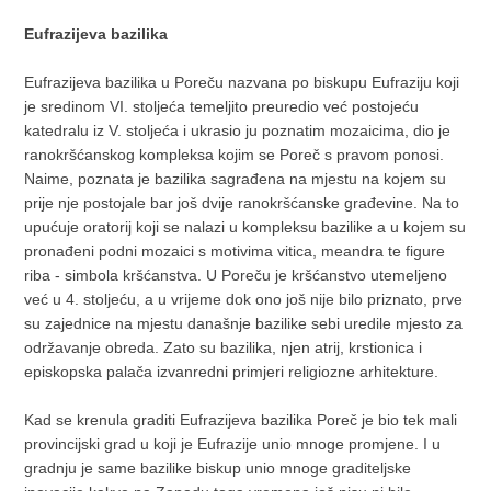
Eufrazijeva bazilika
Eufrazijeva bazilika u Poreču nazvana po biskupu Eufraziju koji
je sredinom VI. stoljeća temeljito preuredio već postojeću
katedralu iz V. stoljeća i ukrasio ju poznatim mozaicima, dio je
ranokršćanskog kompleksa kojim se Poreč s pravom ponosi.
Naime, poznata je bazilika sagrađena na mjestu na kojem su
prije nje postojale bar još dvije ranokršćanske građevine. Na to
upućuje oratorij koji se nalazi u kompleksu bazilike a u kojem su
pronađeni podni mozaici s motivima vitica, meandra te figure
riba - simbola kršćanstva. U Poreču je kršćanstvo utemeljeno
već u 4. stoljeću, a u vrijeme dok ono još nije bilo priznato, prve
su zajednice na mjestu današnje bazilike sebi uredile mjesto za
održavanje obreda. Zato su bazilika, njen atrij, krstionica i
episkopska palača izvanredni primjeri religiozne arhitekture.
Kad se krenula graditi Eufrazijeva bazilika Poreč je bio tek mali
provincijski grad u koji je Eufrazije unio mnoge promjene. I u
gradnju je same bazilike biskup unio mnoge graditeljske