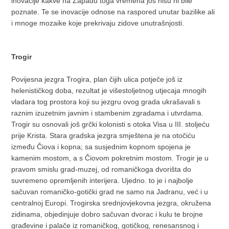
inovacije kakve na Zapadu toga vremena još nisu ni bile
poznate. Te se inovacije odnose na raspored unutar bazilike ali
i mnoge mozaike koje prekrivaju zidove unutrašnjosti.
Trogir
Povijesna jezgra Trogira, plan čijih ulica potječe još iz
helenističkog doba, rezultat je višestoljetnog utjecaja mnogih
vladara tog prostora koji su jezgru ovog grada ukrašavali s
raznim izuzetnim javnim i stambenim zgradama i utvrdama.
Trogir su osnovali još grčki kolonisti s otoka Visa u III. stoljeću
prije Krista. Stara gradska jezgra smještena je na otočiću
između Čiova i kopna; sa susjednim kopnom spojena je
kamenim mostom, a s Čiovom pokretnim mostom. Trogir je u
pravom smislu grad-muzej, od romaničkoga dvorišta do
suvremeno opremljenih interijera. Ujedno. to je i najbolje
sačuvan romaničko-gotički grad ne samo na Jadranu, već i u
centralnoj Europi. Trogirska srednjovjekovna jezgra, okružena
zidinama, objedinjuje dobro sačuvan dvorac i kulu te brojne
građevine i palače iz romaničkog, gotičkog, renesansnog i