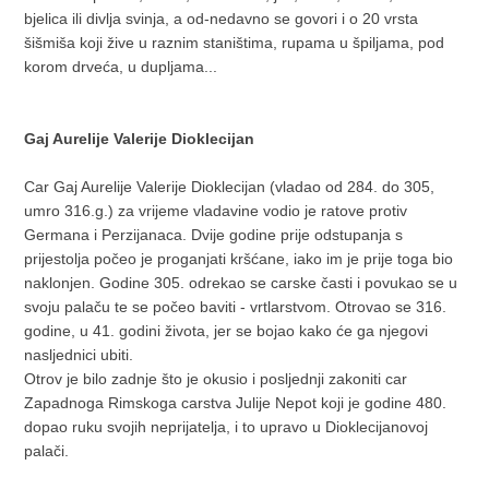
bjelica ili divlja svinja, a od-nedavno se govori i o 20 vrsta
šišmiša koji žive u raznim staništima, rupama u špiljama, pod
korom drveća, u dupljama...
Gaj Aurelije Valerije Dioklecijan
Car Gaj Aurelije Valerije Dioklecijan (vladao od 284. do 305,
umro 316.g.) za vrijeme vladavine vodio je ratove protiv
Germana i Perzijanaca. Dvije godine prije odstupanja s
prijestolja počeo je proganjati kršćane, iako im je prije toga bio
naklonjen. Godine 305. odrekao se carske časti i povukao se u
svoju palaču te se počeo baviti - vrtlarstvom. Otrovao se 316.
godine, u 41. godini života, jer se bojao kako će ga njegovi
nasljednici ubiti.
Otrov je bilo zadnje što je okusio i posljednji zakoniti car
Zapadnoga Rimskoga carstva Julije Nepot koji je godine 480.
dopao ruku svojih neprijatelja, i to upravo u Dioklecijanovoj
palači.