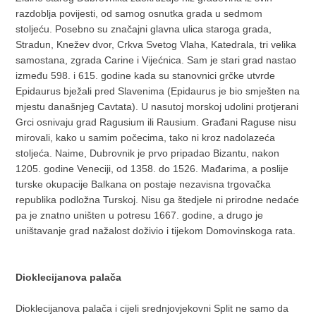
razdoblja povijesti, od samog osnutka grada u sedmom
stoljeću. Posebno su značajni glavna ulica staroga grada,
Stradun, Knežev dvor, Crkva Svetog Vlaha, Katedrala, tri velika
samostana, zgrada Carine i Vijećnica. Sam je stari grad nastao
između 598. i 615. godine kada su stanovnici grčke utvrde
Epidaurus bježali pred Slavenima (Epidaurus je bio smješten na
mjestu današnjeg Cavtata). U nasutoj morskoj udolini protjerani
Grci osnivaju grad Ragusium ili Rausium. Građani Raguse nisu
mirovali, kako u samim počecima, tako ni kroz nadolazeća
stoljeća. Naime, Dubrovnik je prvo pripadao Bizantu, nakon
1205. godine Veneciji, od 1358. do 1526. Mađarima, a poslije
turske okupacije Balkana on postaje nezavisna trgovačka
republika podložna Turskoj. Nisu ga štedjele ni prirodne nedaće
pa je znatno uništen u potresu 1667. godine, a drugo je
uništavanje grad nažalost doživio i tijekom Domovinskoga rata.
Dioklecijanova palača
Dioklecijanova palača i cijeli srednjovjekovni Split ne samo da