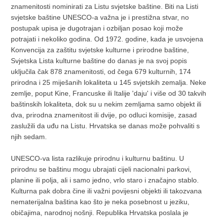
znamenitosti nominirati za Listu svjetske baštine. Biti na Listi
svjetske baštine UNESCO-a važna je i prestižna stvar, no
postupak upisa je dugotrajan i ozbiljan posao koji može
potrajati i nekoliko godina. Od 1972. godine, kada je usvojena
Konvencija za zaštitu svjetske kulturne i prirodne baštine,
Svjetska Lista kulturne baštine do danas je na svoj popis
uključila čak 878 znamenitosti, od čega 679 kulturnih, 174
prirodna i 25 miješanih lokaliteta u 145 svjetskih zemalja. Neke
zemlje, poput Kine, Francuske ili Italije 'daju' i više od 30 takvih
baštinskih lokaliteta, dok su u nekim zemljama samo objekt ili
dva, prirodna znamenitost ili dvije, po odluci komisije, zasad
zaslužili da uđu na Listu. Hrvatska se danas može pohvaliti s
njih sedam.
UNESCO-va lista razlikuje prirodnu i kulturnu baštinu. U
prirodnu se baštinu mogu ubrajati cijeli nacionalni parkovi,
planine ili polja, ali i samo jedno, vrlo staro i značajno stablo.
Kulturna pak dobra čine ili važni povijesni objekti ili takozvana
nematerijalna baština kao što je neka posebnost u jeziku,
običajima, narodnoj nošnji. Republika Hrvatska poslala je