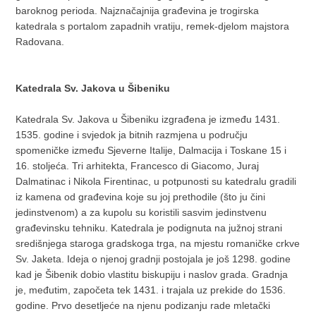
baroknog perioda. Najznačajnija građevina je trogirska
katedrala s portalom zapadnih vratiju, remek-djelom majstora
Radovana.
Katedrala Sv. Jakova u Šibeniku
Katedrala Sv. Jakova u Šibeniku izgrađena je između 1431.
1535. godine i svjedok ja bitnih razmjena u području
spomeničke između Sjeverne Italije, Dalmacija i Toskane 15 i
16. stoljeća. Tri arhitekta, Francesco di Giacomo, Juraj
Dalmatinac i Nikola Firentinac, u potpunosti su katedralu gradili
iz kamena od građevina koje su joj prethodile (što ju čini
jedinstvenom) a za kupolu su koristili sasvim jedinstvenu
građevinsku tehniku. Katedrala je podignuta na južnoj strani
središnjega staroga gradskoga trga, na mjestu romaničke crkve
Sv. Jaketa. Ideja o njenoj gradnji postojala je još 1298. godine
kad je Šibenik dobio vlastitu biskupiju i naslov grada. Gradnja
je, međutim, započeta tek 1431. i trajala uz prekide do 1536.
godine. Prvo desetljeće na njenu podizanju rade mletački