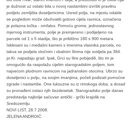
je dužnost uz ostalo bila u novoj nastambini izvršiti pravilnu
podjelu zemljišta doseljenicima. Usred polja, na mjestu odakle
se pogledom može obuhvatiti gotovo cijela ravnica, označena
je polazna točka - omfalos. Pomoću grome, jednostavnog
mjernog instrumenta, polje je premjereno i podijeljeno na
parcele od 1 s 5 stadija, što je približno 180 s 900 metara.
Isklesani su i međašni kameni s imenima vlasnika parcela, no
takva se podjela otočnim i obalnim Ilirima nije svidjela pa 384.
pr.Kr. napadaju grad. Ipak, Grci su Ilire pobijedili, što im je
omogućilo da raspolažu cijelim starogradskim poljem, tom
najvećom plodnom ravnicom na jadranskim otocima. Ubrzo su
doseljenici u polju, na svojim imanjima, počeli podizati pomoćne
zgrade i nastambe. One luksuzne su iz rimskoga doba, a dosad
su pronađeni ostaci njih šezdesetak. Starogradsko polje danas
predstavlja najbolje sačuvan antički - grčki krajolik na
Sredozemlju.
NOVI LIST, 28.7.2008.
JELENA ANDROIĆ