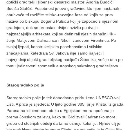
gotički graditelji i šibenski klesarski majstori Andrija Budčić i
Budiša Statčić. Posebnost je ove građevine što njen nastanak
obuhvaća tri različite stilsko-razvojne faze od kojih se prva
naziva po biskupu Boganu Pulšiću koji je započeo s njezinom
gradnjom, dok se preostale dvije nazivlju po dvojci
najznačajnijih arhitekata koji su definirali njezin današnji lik -
Jurju Matijevom Dalmatincu i Nikoli Ivanovom Firentincu. Po
svojoj ljepoti, konstrukcijskim posebnostima i stilskim
značajkama, katedrala Sv. Jakova nije samo najveći i
najvrjedniji objekt graditeljskog nasljeđa Šibenika, već je ona po
tomu jedinstveni spomenik europskog sakralnog graditeljstva.
Starogradsko polje
Starogradsko polje je tek donedavno pridruženo UNESCO-voj
Listi. A priča je sljedeća: U ljeto godine 385. prije Krista, iz grada
Parosa na istoimenom otoku u Egejskom moru upućena je
prema Jonskom zaljevu, kako su Grci zvali Jadransko more,
grupa od stotinjak obitelji da tamo osnuju koloniju. Njihov cilj je
bio otok Hvar, starim imenom Fiteja, a predvodio ih je Okist čija