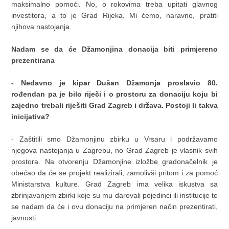
maksimalno pomoći. No, o rokovima treba upitati glavnog
investitora, a to je Grad Rijeka. Mi ćemo, naravno, pratiti
njihova nastojanja.
Nadam se da će Džamonjina donacija biti primjereno
prezentirana
- Nedavno je kipar Dušan Džamonja proslavio 80.
rođendan pa je bilo riječi i o prostoru za donaciju koju bi
zajedno trebali riješiti Grad Zagreb i država. Postoji Ii takva
inicijativa?
- Zaštitili smo Džamonjinu zbirku u Vrsaru i podržavamo
njegova nastojanja u Zagrebu, no Grad Zagreb je vlasnik svih
prostora. Na otvorenju Džamonjine izložbe gradonačelnik je
obećao da će se projekt realizirali, zamolivši pritom i za pomoć
Ministarstva kulture. Grad Zagreb ima velika iskustva sa
zbrinjavanjem zbirki koje su mu darovali pojedinci ili institucije te
se nadam da će i ovu donaciju na primjeren način prezentirati,
javnosti.