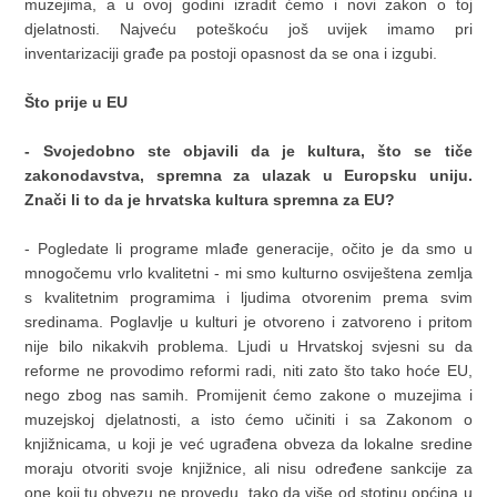
muzejima, a u ovoj godini izradit ćemo i novi zakon o toj
djelatnosti. Najveću poteškoću još uvijek imamo pri
inventarizaciji građe pa postoji opasnost da se ona i izgubi.
Što prije u EU
- Svojedobno ste objavili da je kultura, što se tiče
zakonodavstva, spremna za ulazak u Europsku uniju.
Znači li to da je hrvatska kultura spremna za EU?
- Pogledate li programe mlađe generacije, očito je da smo u
mnogočemu vrlo kvalitetni - mi smo kulturno osviještena zemlja
s kvalitetnim programima i ljudima otvorenim prema svim
sredinama. Poglavlje u kulturi je otvoreno i zatvoreno i pritom
nije bilo nikakvih problema. Ljudi u Hrvatskoj svjesni su da
reforme ne provodimo reformi radi, niti zato što tako hoće EU,
nego zbog nas samih. Promijenit ćemo zakone o muzejima i
muzejskoj djelatnosti, a isto ćemo učiniti i sa Zakonom o
knjižnicama, u koji je već ugrađena obveza da lokalne sredine
moraju otvoriti svoje knjižnice, ali nisu određene sankcije za
one koji tu obvezu ne provedu, tako da više od stotinu općina u