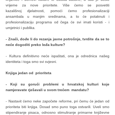
vrijeme za nove prioritete. Više ćemo se posvetiti
kazališnoj djelatnosti, pomoći ćemo profesionalizaciji
ansambala u manjim sredinama, a to će potaknuti i
profesionalizaciju programa od čega će svi imati koristi - i
umjetnici i publika.
- Znači, dođe li do rezanja javne potrošnje, tvrdite da se to
neće dogoditi preko leđa kulture?
- Kultura definitivno neće ispaštati, ona je odrednica našeg
identiteta i toga smo svi svjesni.
Knjiga jedan od prioriteta
- Koji su gorući problemi u hrvatskoj kulturi koje
namjeravate rješavali u svom trećem mandatu?
- Nastavit ćemo neke započete reforme, pri čemu će jedan od
prioriteta biti knjiga. Dosad smo puno toga ostvarili. Uveli smo
stipendiranje pisaca, odnosno stimuliranje primarne književne