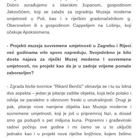
Dobro surađujemo s istarskim županom, gospodinom
Jakovčićem, koji se zalaže za izgradnju Muzeja moderne
umjetnosti u Puli, kao i s riječkim gradonačelnikom g.
Obersnelom ili s gospodinom Cappelijem na Lošinju, koji
očekuje Apoksiomena.
- Projekti muzeja suvremene umjetnosti u Zagrebu i Rijeci
već godinama vrlo sporo napreduju. Svojedobno je bilo
dosta najava za riječki Muzej moderne I suvremene
umjetnosti, no projekt kao da je u zadnje vrijeme pomalo
zaboravljen?
- Zgrada bivše tvornice "Rikard Benčić" obnavlja se i tu su bitna
dva aspekta – jedan je pitanje zaštite objekta, koja teče polako i
odvija se paralelno s obnovom freski u unutrašnjosti. Drugi je
pak, pitanje nove namjene objekta kao Muzeja moderne i
suvremene umjetnosti, koji je još u pripremnoj fazi, a dosad
smo ga poduprli s pet milijuna kuna. Pripremni i građevinski
radovi počinju ove godine i mi ćemo se u to uključiti
jednako kao i u projekt nove riječke knjižnice, kojem želimo