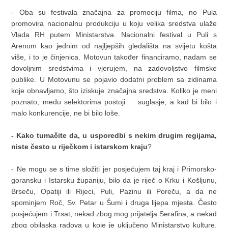
- Oba su festivala značajna za promociju filma, no Pula
promovira nacionalnu produkciju u koju velika sredstva ulaže
Vlada RH putem Ministarstva. Nacionalni festival u Puli s
Arenom kao jednim od najljepših gledališta na svijetu košta
više, i to je činjenica. Motovun također financiramo, nadam se
dovoljnim sredstvima i vjerujem, na zadovoljstvo filmske
publike. U Motovunu se pojavio dodatni problem sa zidinama
koje obnavljamo, što iziskuje značajna sredstva. Koliko je meni
poznato, među selektorima postoji
suglasje, a kad bi bilo i
malo konkurencije, ne bi bilo loše.
- Kako tumačite da, u usporedbi s nekim drugim regijama,
niste često u riječkom i istarskom kraju
?
- Ne mogu se s time složiti jer posjećujem taj kraj i Primorsko-
goransku i Istarsku županiju, bilo da je riječ o Krku i Košljunu,
Brseču, Opatiji ili Rijeci, Puli, Pazinu ili Poreču, a da ne
spominjem Roč, Sv. Petar u Šumi i druga lijepa mjesta. Često
posjećujem i Trsat, nekad zbog mog prijatelja Serafina, a nekad
zbog obilaska radova u koje je uključeno Ministarstvo kulture.