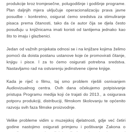
produkcije kroz tromjesečne, polugodišnje i godišnje programe.
Plan daljnjih mjera uključuje operacionalizaciju prava javne
posudbe - konkretno, osigurat ćemo sredstva za stimuliranje
pisaca prema čitanosti, tako da će autor čija se djela često
posuđuju u knjižnicama imati koristi od tantijema jednako kao
što to imaju i glazbenici.
Jedan od važnih projekata odnosi se i na knjižare kojima želimo
pomoći da doista postanu ustanove koje će promovirati čitanje,
knjigu i pisce. I za to ćemo osigurati potrebna sredstva.
Nastavljamo rad na ostvarenju jedinstvene cijene knjige.
Kada je riječ o filmu, taj smo problem riješili osnivanjem
Audiovizualnog centra. Ovih dana očekujemo potpisivanje
pristupa Programu medija koji će trajati do 2013., a osigurava
potporu produkciji, distribuciji, filmskom školovanju te općenito
razvoju svih faza filmske proizvodnje.
Velike probleme vidim u muzejskoj djelatnosti, gdje već četiri
godine nastojimo osigurati primjenu i poštivanje Zakona o