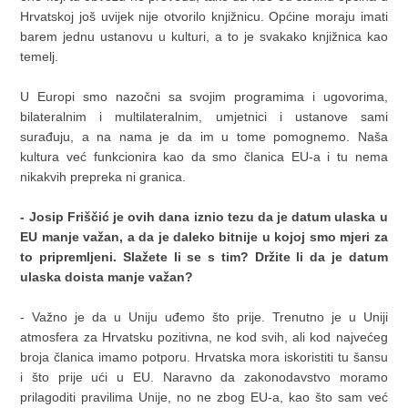
Hrvatskoj još uvijek nije otvorilo knjižnicu. Općine moraju imati
barem jednu ustanovu u kulturi, a to je svakako knjižnica kao
temelj.
U Europi smo nazočni sa svojim programima i ugovorima,
bilateralnim i multilateralnim, umjetnici i ustanove sami
surađuju, a na nama je da im u tome pomognemo. Naša
kultura već funkcionira kao da smo članica EU-a i tu nema
nikakvih prepreka ni granica.
- Josip Friščić je ovih dana iznio tezu da je datum ulaska u
EU manje važan, a da je daleko bitnije u kojoj smo mjeri za
to pripremljeni. Slažete Ii se s tim? Držite li da je datum
ulaska doista manje važan?
- Važno je da u Uniju uđemo što prije. Trenutno je u Uniji
atmosfera za Hrvatsku pozitivna, ne kod svih, ali kod najvećeg
broja članica imamo potporu. Hrvatska mora iskoristiti tu šansu
i što prije ući u EU. Naravno da zakonodavstvo moramo
prilagoditi pravilima Unije, no ne zbog EU-a, kao što sam već