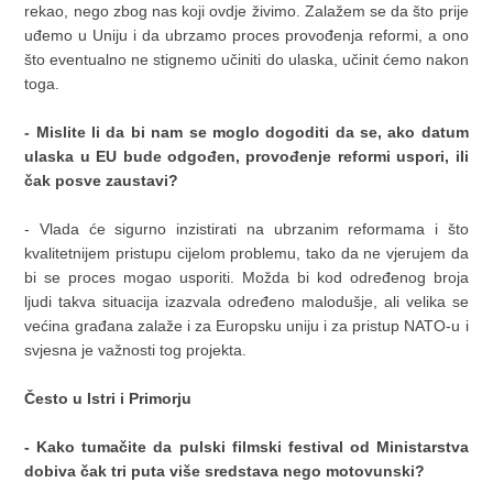
rekao, nego zbog nas koji ovdje živimo. Zalažem se da što prije
uđemo u Uniju i da ubrzamo proces provođenja reformi, a ono
što eventualno ne stignemo učiniti do ulaska, učinit ćemo nakon
toga.
- Mislite li da bi nam se moglo dogoditi da se, ako datum
ulaska u EU bude odgođen, provođenje reformi uspori, iIi
čak posve zaustavi?
- Vlada će sigurno inzistirati na ubrzanim reformama i što
kvalitetnijem pristupu cijelom problemu, tako da ne vjerujem da
bi se proces mogao usporiti. Možda bi kod određenog broja
ljudi takva situacija izazvala određeno malodušje, ali velika se
većina građana zalaže i za Europsku uniju i za pristup NATO-u i
svjesna je važnosti tog projekta.
Često u Istri i Primorju
- Kako tumačite da pulski filmski festival od Ministarstva
dobiva čak tri puta više sredstava nego motovunski?