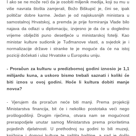
I ako se ne može reći da je osobiti miljenik medija, koji su mu u
više navrata štošta zamjerali, Božo Biškupić je, čini se, ipak
političar dobre karme. Jedan je od najiskusnijih ministara u
samostalnoj Hrvatskoj, a premda je prije formiranja Vlade bilo
najava da odlazi u diplomaciju, izvjesno je da će u dogledno
vrijeme obilježiti puno desetljeće u ministarskoj fotelji. Kao
ministar kulture sudionik je Tuđmanove vlasti, a svjedok je i
normalizacije države i stranke te je moguće da će na istoj
poziciji dočekati i ulaz Hrvatske u Europsku uniju.
- Proračun za kulturu u predizbornoj godini iznosio je 1,1
milijardu kuna, a uskoro bismo trebali saznati i koliki će
biti iznos u ovoj godini. Hoće li kultura dobiti manje
novca?
- Vjerujem da proračun neće biti manji. Prema projekciji
Ministarstva financija, bit će i nekoliko postotaka veći nego
prošlogodišnji. Drugim riječima, otvara nam se mogućnost
preraspodjele unutar samog Ministarstva prema prioritetima
pojedinih djelatnosti. U prethodnoj su godini to bili muzeji,
knjižnice i domovi kulture te zaštita baštine, a sad je došlo