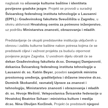
naglasak na
očuvanje kulturne baštine i identiteta
povijesne gradske jezgre
. Projekt se provodi u suradnji
Švicarskog federalnog instituta tehnologije u Lausanni
(EPFL)
i
Građevinskog fakulteta Sveučilišta u Zagrebu
, u
okviru aktivnosti
Hrvatskog centra za potresno inženjerstvo
,
uz podršku
Ministarstva znanosti, obrazovanja i mladih
.
Predstavljanje će okupiti predstavnike institucija uključenih u
obnovu i zaštitu kulturne baštine nakon potresa kojima će se
predstaviti ciljevi i važnost projekta za buduću otpornost
povijesne jezgre Zagreba. U uvodnom dijelu obratit će se
dekan Građevinskog fakulteta
dr.sc. Domagoj Damjanović
,
dekanica
Švicarskog federalnog instituta tehnologije u
Lausanni dr. sc. Katrin Beyer
, posebni
savjetnik ministra
prostornog uređenja, graditeljstva i državne imovine
dr.sc.
Dominik Skokandić
,
ravnatelj Uprave za znanost i
tehnologiju, Ministarstvo znanosti i obrazovanja i mladih
dr. sc. Hrvoje Meštrić
,
Veleposlanica Švicarske federacije u
Hrvatskoj Beatrice Schaer
i
ministrica kulture i medija
dr.sc. Nina Obuljen Koržinek.
Projekt će predstaviti
njegovi