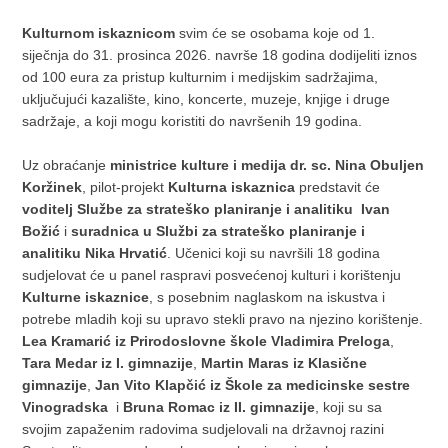
Kulturnom iskaznicom
svim će se osobama koje od 1.
siječnja do 31. prosinca 2026. navrše 18 godina dodijeliti iznos
od 100 eura za pristup kulturnim i medijskim sadržajima,
uključujući kazalište, kino, koncerte, muzeje, knjige i druge
sadržaje, a koji mogu koristiti do navršenih 19 godina.
Uz obraćanje
ministrice kulture i medija dr. sc. Nina Obuljen
Koržinek
, pilot-projekt
Kulturna iskaznica
predstavit će
voditelj Službe za strateško planiranje i analitiku Ivan
Božić
i
suradnica u Službi za strateško planiranje i
analitiku Nika Hrvatić
. Učenici koji su navršili 18 godina
sudjelovat će u panel raspravi posvećenoj kulturi i korištenju
Kulturne iskaznice
, s posebnim naglaskom na iskustva i
potrebe mladih koji su upravo stekli pravo na njezino korištenje.
Lea Kramarić iz Prirodoslovne škole Vladimira Preloga
,
Tara Medar iz I. gimnazije
,
Martin Maras iz Klasične
gimnazije
,
Jan Vito Klapčić iz Škole za medicinske sestre
Vinogradska
i
Bruna Romac iz II. gimnazije
, koji su sa
svojim zapaženim radovima sudjelovali na državnoj razini