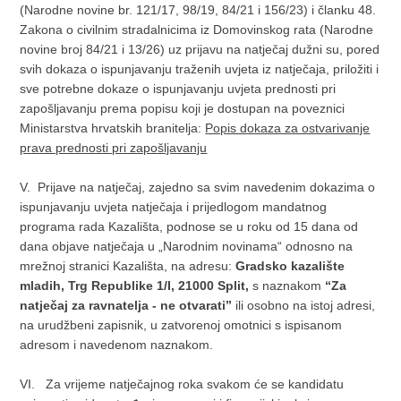
(Narodne novine br. 121/17, 98/19, 84/21 i 156/23) i članku 48.
Zakona o civilnim stradalnicima iz Domovinskog rata (Narodne
novine broj 84/21 i 13/26) uz prijavu na natječaj dužni su, pored
svih dokaza o ispunjavanju traženih uvjeta iz natječaja, priložiti i
sve potrebne dokaze o ispunjavanju uvjeta prednosti pri
zapošljavanju prema popisu koji je dostupan na poveznici
Ministarstva hrvatskih branitelja:
Popis dokaza za ostvarivanje
prava prednosti pri zapošljavanju
V. Prijave na natječaj, zajedno sa svim navedenim dokazima o
ispunjavanju uvjeta natječaja i prijedlogom mandatnog
programa rada Kazališta, podnose se u roku od 15 dana od
dana objave natječaja u „Narodnim novinama“ odnosno na
mrežnoj stranici Kazališta, na adresu:
Gradsko kazalište
mladih, Trg Republike 1/I, 21000 Split,
s naznakom
“Za
natječaj za ravnatelja - ne otvarati”
ili osobno na istoj adresi,
na urudžbeni zapisnik, u zatvorenoj omotnici s ispisanom
adresom i navedenom naznakom.
VI. Za vrijeme natječajnog roka svakom će se kandidatu