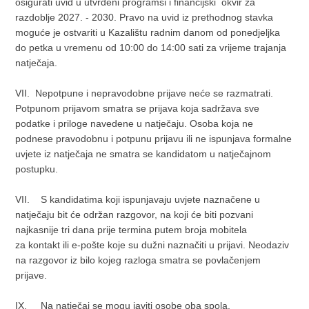
osigurati uvid u utvrđeni programsi i financijski okvir za
razdoblje 2027. - 2030. Pravo na uvid iz prethodnog stavka
moguće je ostvariti u Kazalištu radnim danom od ponedjeljka
do petka u vremenu od 10:00 do 14:00 sati za vrijeme trajanja
natječaja.
VII. Nepotpune i nepravodobne prijave neće se razmatrati.
Potpunom prijavom smatra se prijava koja sadržava sve
podatke i priloge navedene u natječaju. Osoba koja ne
podnese pravodobnu i potpunu prijavu ili ne ispunjava formalne
uvjete iz natječaja ne smatra se kandidatom u natječajnom
postupku.
VII. S kandidatima koji ispunjavaju uvjete naznačene u
natječaju bit će održan razgovor, na koji će biti pozvani
najkasnije tri dana prije termina putem broja mobitela
za kontakt ili e-pošte koje su dužni naznačiti u prijavi. Neodaziv
na razgovor iz bilo kojeg razloga smatra se povlačenjem
prijave.
IX. Na natječaj se mogu javiti osobe oba spola.