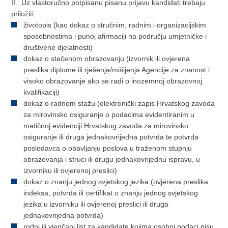
II. Uz vlastoručno potpisanu pisanu prijavu kandidati trebaju
priložiti:
životopis (kao dokaz o stručnim, radnim i organizacijskim
sposobnostima i punoj afirmaciji na području umjetničke i
društvene djelatnosti)
dokaz o stečenom obrazovanju (izvornik ili ovjerena
preslika diplome ili rješenja/mišljenja Agencije za znanost i
visoko obrazovanje ako se radi o inozemnoj obrazovnoj
kvalifikaciji)
dokaz o radnom stažu (elektronički zapis Hrvatskog zavoda
za mirovinsko osiguranje o podacima evidentiranim u
matičnoj evidenciji Hrvatskog zavoda za mirovinsko
osiguranje ili druga jednakovrijedna potvrda te potvrda
poslodavca o obavljanju poslova u traženom stupnju
obrazovanja i struci ili drugu jednakovrijednu ispravu, u
izvorniku ili ovjerenoj preslici)
dokaz o znanju jednog svjetskog jezika (ovjerena preslika
indeksa, potvrda ili certifikat o znanju jednog svjetskog
jezika u izvorniku ili ovjerenoj preslici ili druga
jednakovrijedna potvrda)
rodni ili vjenčani list za kandidate kojima osobni podaci nisu