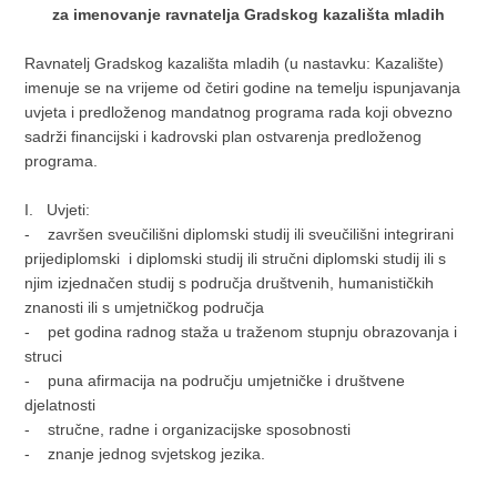
za imenovanje ravnatelja Gradskog kazališta mladih
Ravnatelj Gradskog kazališta mladih (u nastavku: Kazalište)
imenuje se na vrijeme od četiri godine na temelju ispunjavanja
uvjeta i predloženog mandatnog programa rada koji obvezno
sadrži financijski i kadrovski plan ostvarenja predloženog
programa.
I. Uvjeti:
- završen sveučilišni diplomski studij ili sveučilišni integrirani
prijediplomski i diplomski studij ili stručni diplomski studij ili s
njim izjednačen studij s područja društvenih, humanističkih
znanosti ili s umjetničkog područja
- pet godina radnog staža u traženom stupnju obrazovanja i
struci
- puna afirmacija na području umjetničke i društvene
djelatnosti
- stručne, radne i organizacijske sposobnosti
- znanje jednog svjetskog jezika.