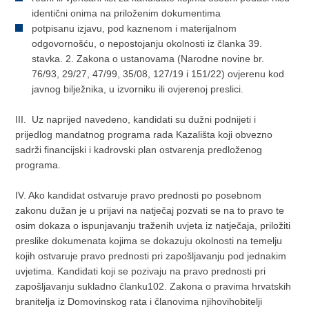
identični onima na priloženim dokumentima
potpisanu izjavu, pod kaznenom i materijalnom
odgovornošću, o nepostojanju okolnosti iz članka 39.
stavka. 2. Zakona o ustanovama (Narodne novine br.
76/93, 29/27, 47/99, 35/08, 127/19 i 151/22) ovjerenu kod
javnog bilježnika, u izvorniku ili ovjerenoj preslici.
III. Uz naprijed navedeno, kandidati su dužni podnijeti i
prijedlog mandatnog programa rada Kazališta koji obvezno
sadrži financijski i kadrovski plan ostvarenja predloženog
programa.
IV. Ako kandidat ostvaruje pravo prednosti po posebnom
zakonu dužan je u prijavi na natječaj pozvati se na to pravo te
osim dokaza o ispunjavanju traženih uvjeta iz natječaja, priložiti
preslike dokumenata kojima se dokazuju okolnosti na temelju
kojih ostvaruje pravo prednosti pri zapošljavanju pod jednakim
uvjetima. Kandidati koji se pozivaju na pravo prednosti pri
zapošljavanju sukladno članku102. Zakona o pravima hrvatskih
branitelja iz Domovinskog rata i članovima njihovihobitelji