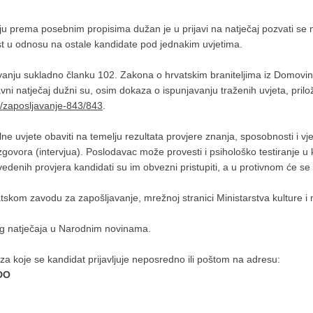
ju prema posebnim propisima dužan je u prijavi na natječaj pozvati se n
 u odnosu na ostale kandidate pod jednakim uvjetima.
avanju sukladno članku 102. Zakona o hrvatskim braniteljima iz Domovins
avni natječaj dužni su, osim dokaza o ispunjavanju traženih uvjeta, pril
.hr/zaposljavanje-843/843
.
ne uvjete obaviti na temelju rezultata provjere znanja, sposobnosti i vj
govora (intervjua). Poslodavac može provesti i psihološko testiranje u k
denih provjera kandidati su im obvezni pristupiti, a u protivnom će se 
tskom zavodu za zapošljavanje, mrežnoj stranici Ministarstva kulture 
og natječaja u Narodnim novinama.
 koje se kandidat prijavljuje neposredno ili poštom na adresu:
DO