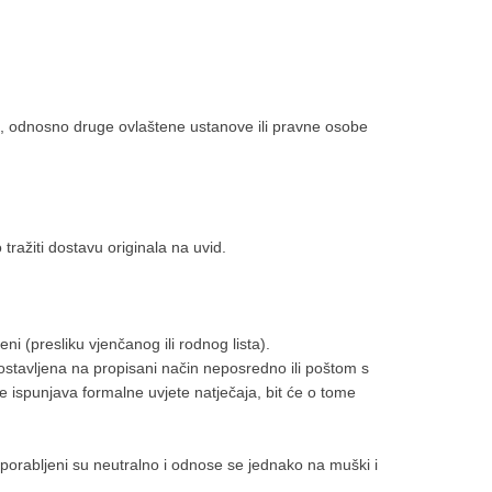
ka, odnosno druge ovlaštene ustanove ili pravne osobe
ražiti dostavu originala na uvid.
ni (presliku vjenčanog ili rodnog lista).
stavljena na propisani način neposredno ili poštom s
e ispunjava formalne uvjete natječaja, bit će o tome
uporabljeni su neutralno i odnose se jednako na muški i