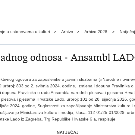
anje u ustanovama u kulturi >
Arhiva >
Arhiva 2026. >
Natječa
e radnog odnosa - Ansambl LA
lektivnog ugovora za zaposlenike u javnim službama (»Narodne novine«, 
O urbroj: 803 od 2. svibnja 2024. godine, Izmjena i dopuna Pravilnika
 i dopuna Pravilnika o radu Ansambla narodnih plesova i pjesama Hrvat
plesova i pjesama Hrvatske Lado, urbroj: 101 od 28. siječnja 2026. go
ljače 2024. godine, Suglasnosti za zapošljavanje Ministarstva kulture i
ošljavanje Ministarstva kulture i medija, klasa: 112-01/25-01/0029, ur
tske Lado iz Zagreba, Trg Republike Hrvatske 6 a, raspisuje
NATJEČAJ