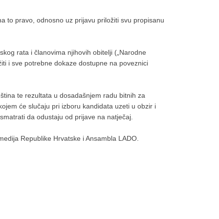
a to pravo, odnosno uz prijavu priložiti svu propisanu
kog rata i članovima njihovih obitelji („Narodne
ožiti i sve potrebne dokaze dostupne na poveznici
eština te rezultata u dosadašnjem radu bitnih za
ojem će slučaju pri izboru kandidata uzeti u obzir i
smatrati da odustaju od prijave na natječaj.
i medija Republike Hrvatske i Ansambla LADO.