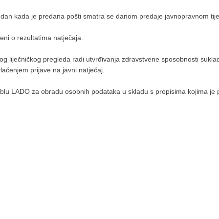
, dan kada je predana pošti smatra se danom predaje javnopravnom tij
teni o rezultatima natječaja.
nog liječničkog pregleda radi utvrđivanja zdravstvene sposobnosti suk
čenjem prijave na javni natječaj.
amblu LADO za obradu osobnih podataka u skladu s propisima kojima je