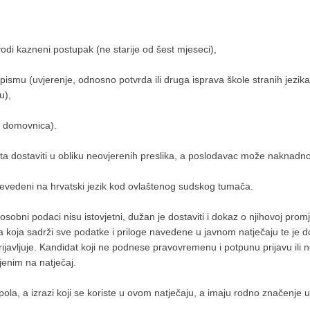
odi kazneni postupak (ne starije od šest mjeseci),
pismu (uvjerenje, odnosno potvrda ili druga isprava škole stranih jezi
u),
li domovnica).
a dostaviti u obliku neovjerenih preslika, a poslodavac može naknadno t
 prevedeni na hrvatski jezik kod ovlaštenog sudskog tumača.
sobni podaci nisu istovjetni, dužan je dostaviti i dokaz o njihovoj promje
oja sadrži sve podatke i priloge navedene u javnom natječaju te je do
avljuje. Kandidat koji ne podnese pravovremenu i potpunu prijavu ili n
jenim na natječaj.
ola, a izrazi koji se koriste u ovom natječaju, a imaju rodno značenje 