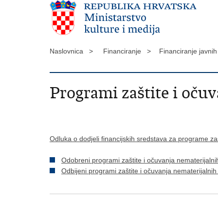
Naslovnica >
Financiranje >
Financiranje javni
Programi zaštite i očuv
Odluka o dodjeli financijskih sredstava za programe zaš
Odobreni programi zaštite i očuvanja nematerijalni
Odbijeni programi zaštite i očuvanja nematerijalnih