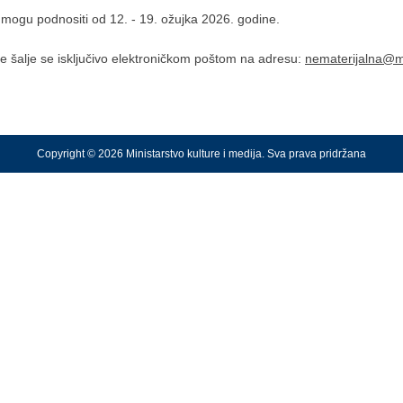
 mogu podnositi od 12. - 19. ožujka 2026. godine.
je šalje se isključivo elektroničkom poštom na adresu:
nematerijalna@mi
Copyright © 2026 Ministarstvo kulture i medija. Sva prava pridržana