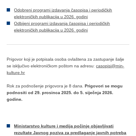
Odobreni programi izdavanja časopisa i periodičkih
elektroničkih publikacija u 2026. godini
Odbijeni programi izdavanja časopisa i periodičkih
elektroničkih publikacija u 2026. godini
Prigovor koji je potpisala osoba ovlaštena za zastupanje šalje
se isključivo elektroničkom poštom na adresu:
casopisi@min-
kulture.hr
Rok za podnošenje prigovora je 8 dana.
Prigovori se mogu
podnositi od 29. prosinca 2025. do 5. siječnja 2026.
godine.
Ministarstvo kulture i medija počinje objavljivati
rezultate Javnog poziva za predlaganje javnih potreba