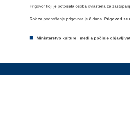
Prigovor koji je potpisala osoba ovlaštena za zastupan
Rok za podnošenje prigovora je 8 dana.
Prigovori se
Ministarstvo kulture i medija počinje objavljiv