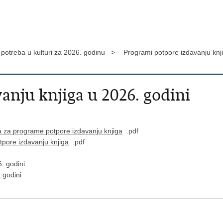
h potreba u kulturi za 2026. godinu >
Programi potpore izdavanju knj
anju knjiga u 2026. godini
va za programe potpore izdavanju knjiga
.pdf
tpore izdavanju knjiga
.pdf
. godini
 godini