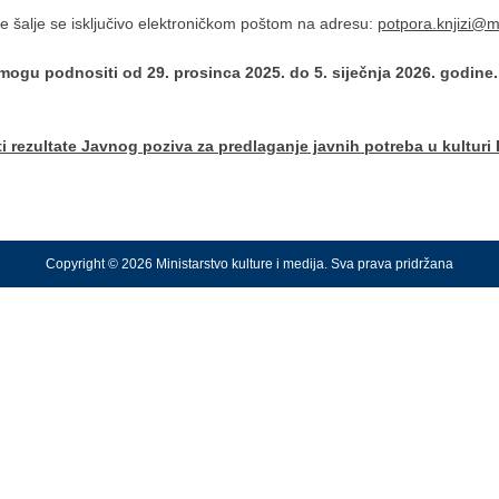
je šalje se isključivo elektroničkom poštom na adresu:
potpora.knjizi@m
 mogu podnositi od 29. prosinca 2025. do 5. siječnja 2026. godine.
ati rezultate Javnog poziva za predlaganje javnih potreba u kultur
Copyright © 2026 Ministarstvo kulture i medija. Sva prava pridržana