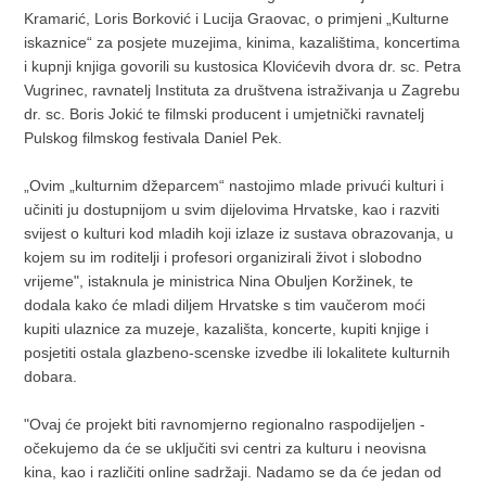
Kramarić, Loris Borković i Lucija Graovac, o primjeni „Kulturne
iskaznice“ za posjete muzejima, kinima, kazalištima, koncertima
i kupnji knjiga govorili su kustosica Klovićevih dvora dr. sc. Petra
Vugrinec, ravnatelj Instituta za društvena istraživanja u Zagrebu
dr. sc. Boris Jokić te filmski producent i umjetnički ravnatelj
Pulskog filmskog festivala Daniel Pek.
„Ovim „kulturnim džeparcem“ nastojimo mlade privući kulturi i
učiniti ju dostupnijom u svim dijelovima Hrvatske, kao i razviti
svijest o kulturi kod mladih koji izlaze iz sustava obrazovanja, u
kojem su im roditelji i profesori organizirali život i slobodno
vrijeme", istaknula je ministrica Nina Obuljen Koržinek, te
dodala kako će mladi diljem Hrvatske s tim vaučerom moći
kupiti ulaznice za muzeje, kazališta, koncerte, kupiti knjige i
posjetiti ostala glazbeno-scenske izvedbe ili lokalitete kulturnih
dobara.
"Ovaj će projekt biti ravnomjerno regionalno raspodijeljen -
očekujemo da će se uključiti svi centri za kulturu i neovisna
kina, kao i različiti online sadržaji. Nadamo se da će jedan od