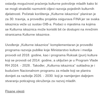
ostavlja mogućnost praćenja kulturne potrošnje mladih kako bi
se mogli strateški razmotriti ciljevi razvoja pojedinih kulturnih
djelatnosti. Početak korištenja „Kulturne iskaznice“ planiran je
za 30. travnja, a provedbu projekta osigurava FINA jer se svaka
iskaznica veže uz sustav OIB-a. Podaci o mjestima na kojima
se Kulturna iskaznica može koristiti bit će dostupni na mrežnim
stranicama Kulturne iskaznice.
Uvođenje „Kulturne iskaznice“ komplementaran je provedbi
programa razvoja publike koje Ministarstvo kulture i medija
provodi od 2018. godine, kao i programa Ruksak (pun) kulture
koji se provodi od 2014. godine, a uključen je u Program Vlade
RH 2024. - 2028.. Također, „Kulturna iskaznica“ sukladna je i
budućem Nacionalnom programu za mlade koji se planira
donijeti za razbolje 2026. - 2030. koji je namijenjen daljnjem
stvaranju poticajnog okruženja za razvoj mladih.
Pisane vijesti