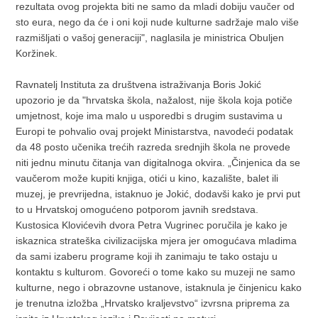
rezultata ovog projekta biti ne samo da mladi dobiju vaučer od
sto eura, nego da će i oni koji nude kulturne sadržaje malo više
razmišljati o vašoj generaciji", naglasila je ministrica Obuljen
Koržinek.
Ravnatelj Instituta za društvena istraživanja Boris Jokić
upozorio je da "hrvatska škola, nažalost, nije škola koja potiče
umjetnost, koje ima malo u usporedbi s drugim sustavima u
Europi te pohvalio ovaj projekt Ministarstva, navodeći podatak
da 48 posto učenika trećih razreda srednjih škola ne provede
niti jednu minutu čitanja van digitalnoga okvira. „Činjenica da se
vaučerom može kupiti knjiga, otići u kino, kazalište, balet ili
muzej, je prevrijedna, istaknuo je Jokić, dodavši kako je prvi put
to u Hrvatskoj omogućeno potporom javnih sredstava.
Kustosica Klovićevih dvora Petra Vugrinec poručila je kako je
iskaznica strateška civilizacijska mjera jer omogućava mladima
da sami izaberu programe koji ih zanimaju te tako ostaju u
kontaktu s kulturom. Govoreći o tome kako su muzeji ne samo
kulturne, nego i obrazovne ustanove, istaknula je činjenicu kako
je trenutna izložba „Hrvatsko kraljevstvo“ izvrsna priprema za