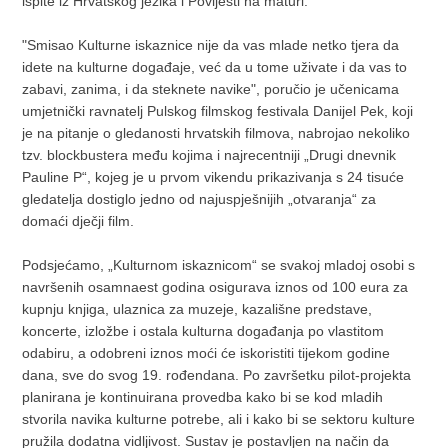
ispite iz Hrvatskog jezika i Povijesti na maturi.
"Smisao Kulturne iskaznice nije da vas mlade netko tjera da
idete na kulturne događaje, već da u tome uživate i da vas to
zabavi, zanima, i da steknete navike", poručio je učenicama
umjetnički ravnatelj Pulskog filmskog festivala Danijel Pek, koji
je na pitanje o gledanosti hrvatskih filmova, nabrojao nekoliko
tzv. blockbustera među kojima i najrecentniji „Drugi dnevnik
Pauline P“, kojeg je u prvom vikendu prikazivanja s 24 tisuće
gledatelja dostiglo jedno od najuspješnijih „otvaranja“ za
domaći dječji film.
Podsjećamo, „Kulturnom iskaznicom“ se svakoj mladoj osobi s
navršenih osamnaest godina osigurava iznos od 100 eura za
kupnju knjiga, ulaznica za muzeje, kazališne predstave,
koncerte, izložbe i ostala kulturna događanja po vlastitom
odabiru, a odobreni iznos moći će iskoristiti tijekom godine
dana, sve do svog 19. rođendana. Po završetku pilot-projekta
planirana je kontinuirana provedba kako bi se kod mladih
stvorila navika kulturne potrebe, ali i kako bi se sektoru kulture
pružila dodatna vidljivost. Sustav je postavljen na način da