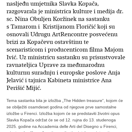
nasljeđu umjetnika Slavka Kopača,
razgovarala je ministrica kulture i medija dr.
sc. Nina Obuljen Koržinek na sastanku
s Tamarom i Kristijanom Floričić koji su
osnovali Udrugu ArtRencontre posvećenu
brizi za Kopačevu ostavštinu te
scenaristicom i producenticom filma Majom
Ivić. Uz ministricu sastanku su prisustvovale
ravnateljica Uprave za međunarodnu
kulturnu suradnju i europske poslove Anja
Jelavić i tajnica Kabineta ministrice Ana
Perišić Mijić.
Tema sastanka bila je izložba „The Hidden treasure“, kojom će
se obilježiti osamdeset godina od njegove prve samostalne
izložbe u Firenci. Izložba kojom će se predstaviti životni opus
Slavka Kopača održat će se od 12. rujna do 13. studenoga
2025. godine na Accademia delle Arti del Disegno u Firenci,