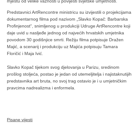
mjestu od velike važnosti u povijesti svjetske umjetnosti.
Predstavnici ArtRencontre ministricu su izvijestili o projekcijama
dokumentarnog filma pod nazivom „Slavko Kopač: Barbarska
Profinjenost“, snimljenog u produkciji Udruge ArtRencontre koji
daje uvid u nasljeđe jednog od najvećih hrvatskih umjetnika
povodom 30 godišnjice smrti. Režiju filma potpisuje Dražen
Majić, a scenarij i produkciju uz Majića potpisuju Tamara
Floričić i Maja Ivić.
Slavko Kopač tijekom svog djelovanja u Parizu, sredinom
prošlog stoljeća, postao je jedan od utemeljitelja i najistaknutijih
predstavnika art bruta, no svoj trag ostavio je i u umjetničkim
pravcima nadrealizma i enformela.
Pisane vijesti