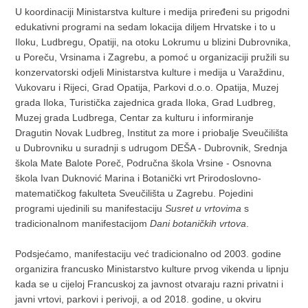
U koordinaciji Ministarstva kulture i medija priređeni su prigodni
edukativni programi na sedam lokacija diljem Hrvatske i to u
Iloku, Ludbregu, Opatiji, na otoku Lokrumu u blizini Dubrovnika,
u Poreču, Vrsinama i Zagrebu, a pomoć u organizaciji pružili su
konzervatorski odjeli Ministarstva kulture i medija u Varaždinu,
Vukovaru i Rijeci, Grad Opatija, Parkovi d.o.o. Opatija, Muzej
grada Iloka, Turistička zajednica grada Iloka, Grad Ludbreg,
Muzej grada Ludbrega, Centar za kulturu i informiranje
Dragutin Novak Ludbreg, Institut za more i priobalje Sveučilišta
u Dubrovniku u suradnji s udrugom DEŠA - Dubrovnik, Srednja
škola Mate Balote Poreč, Područna škola Vrsine - Osnovna
škola Ivan Duknović Marina i Botanički vrt Prirodoslovno-
matematičkog fakulteta Sveučilišta u Zagrebu. Pojedini
programi ujedinili su manifestaciju
Susret u vrtovima
s
tradicionalnom manifestacijom
Dani botaničkih vrtova
.
Podsjećamo, manifestaciju već tradicionalno od 2003. godine
organizira francusko Ministarstvo kulture prvog vikenda u lipnju
kada se u cijeloj Francuskoj za javnost otvaraju razni privatni i
javni vrtovi, parkovi i perivoji, a od 2018. godine, u okviru