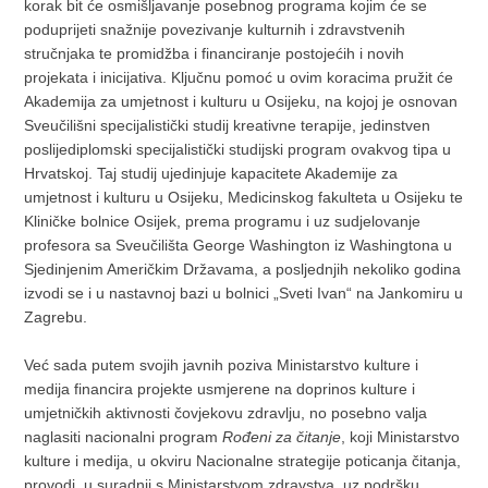
korak bit će osmišljavanje posebnog programa kojim će se
poduprijeti snažnije povezivanje kulturnih i zdravstvenih
stručnjaka te promidžba i financiranje postojećih i novih
projekata i inicijativa. Ključnu pomoć u ovim koracima pružit će
Akademija za umjetnost i kulturu u Osijeku, na kojoj je osnovan
Sveučilišni specijalistički studij kreativne terapije, jedinstven
poslijediplomski specijalistički studijski program ovakvog tipa u
Hrvatskoj. Taj studij ujedinjuje kapacitete Akademije za
umjetnost i kulturu u Osijeku, Medicinskog fakulteta u Osijeku te
Kliničke bolnice Osijek, prema programu i uz sudjelovanje
profesora sa Sveučilišta George Washington iz Washingtona u
Sjedinjenim Američkim Državama, a posljednjih nekoliko godina
izvodi se i u nastavnoj bazi u bolnici „Sveti Ivan“ na Jankomiru u
Zagrebu.
Već sada putem svojih javnih poziva Ministarstvo kulture i
medija financira projekte usmjerene na doprinos kulture i
umjetničkih aktivnosti čovjekovu zdravlju, no posebno valja
naglasiti nacionalni program
Rođeni za čitanje
, koji Ministarstvo
kulture i medija, u okviru Nacionalne strategije poticanja čitanja,
provodi u suradnji s Ministarstvom zdravstva, uz podršku