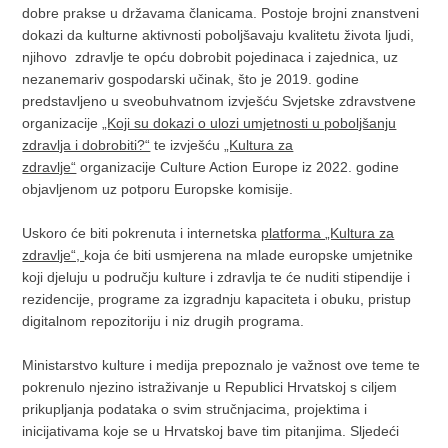
dobre prakse u državama članicama. Postoje brojni znanstveni
dokazi da kulturne aktivnosti poboljšavaju kvalitetu života ljudi,
njihovo zdravlje te opću dobrobit pojedinaca i zajednica, uz
nezanemariv gospodarski učinak, što je 2019. godine
predstavljeno u sveobuhvatnom izvješću Svjetske zdravstvene
organizacije
„Koji su dokazi o ulozi umjetnosti u poboljšanju
zdravlja i dobrobiti?“
te izvješću
„Kultura za
zdravlje“
organizacije Culture Action Europe iz 2022. godine
objavljenom uz potporu Europske komisije.
Uskoro će biti pokrenuta i internetska
platforma „Kultura za
zdravlje“,
koja će biti usmjerena na mlade europske umjetnike
koji djeluju u području kulture i zdravlja te će nuditi stipendije i
rezidencije, programe za izgradnju kapaciteta i obuku, pristup
digitalnom repozitoriju i niz drugih programa.
Ministarstvo kulture i medija prepoznalo je važnost ove teme te
pokrenulo njezino istraživanje u Republici Hrvatskoj s ciljem
prikupljanja podataka o svim stručnjacima, projektima i
inicijativama koje se u Hrvatskoj bave tim pitanjima. Sljedeći