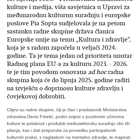
kulture i medija, viša savjetnica u Upravi za
međunarodnu kulturnu suradnju i europske
poslove Pia Sopta sudjelovala je na petom
sastanku radne skupine država članica
Europske unije na temu „Kultura i zdravlje“,
koja je s radom započela u veljači 2024.
godine. Ta je tema jedan od prioriteta unutar
Radnog plana EU-a za kulturu 2023. - 2026.
te je tim povodom osnovana
ad hoc
radna
skupina koja će do lipnja 2025. godine raditi
na izvješću o doprinosu kulture zdravlju i
čovjekovoj dobrobiti.
Ciljevi su radne skupine, čiji je član i predstavnik Ministarstva
zdravstva Denis Frketić, podići svijest o pozitivnim učincima
kulture te potaknuti i produbiti međusektorsku suradnju oko tih
pitanja, kao i dati preporuke za provedbu participativnih
kulturnih praksi, s naglaskom na mentalno zdravlje, te mapirati