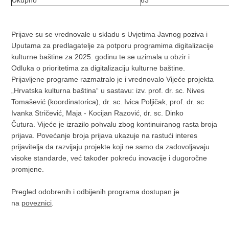
Ukupno
63
Prijave su se vrednovale u skladu s Uvjetima Javnog poziva i
Uputama za predlagatelje za potporu programima digitalizacije
kulturne baštine za 2025. godinu te se uzimala u obzir i
Odluka o prioritetima za digitalizaciju kulturne baštine.
Prijavljene programe razmatralo je i vrednovalo Vijeće projekta
„Hrvatska kulturna baština“ u sastavu: izv. prof. dr. sc. Nives
Tomašević (koordinatorica), dr. sc. Ivica Poljičak, prof. dr. sc
Ivanka Stričević, Maja - Kocijan Razović, dr. sc. Dinko
Čutura. Vijeće je izrazilo pohvalu zbog kontinuiranog rasta broja
prijava. Povećanje broja prijava ukazuje na rastući interes
prijavitelja da razvijaju projekte koji ne samo da zadovoljavaju
visoke standarde, već također pokreću inovacije i dugoročne
promjene.
Pregled odobrenih i odbijenih programa dostupan je
na
poveznici
.