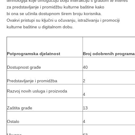
tehnologija koje omogućuju bolju interakciju s građom te interes
za predstavljanje i promidžbu kulturne baštine kako
bi ona se učinila dostupnom širem broju korisnika.
Ovakvi pristupi su ključni u očuvanju, istraživanju i promociji
kulturne baštine u digitalnom dobu.
Potprogramska djelatnost
Broj odobrenih programa
Dostupnost građe
40
Predstavljanje i promidžba
2
Razvoj novih usluga i proizvoda
4
Zaštita građe
13
Ostalo
4