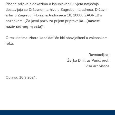
Pisane prijave s dokazima o ispunjavanju uvjeta natječaja
dostavljaju se Državnom arhivu u Zagrebu, na adresu: Državni
arhiv u Zagrebu, Florijana Andrašeca 18, 10000 ZAGREB s
naznakom: „Za javni poziv za prijem pripravnika -
(navesti
naziv radnog mjesta
)“.
O rezultatima izbora kandidati će biti obaviješteni u zakonskom
roku.
Ravnateljica:
Željka Dmitrus Purić, prof.
viša arhivistica
Objava: 16.9.2024.