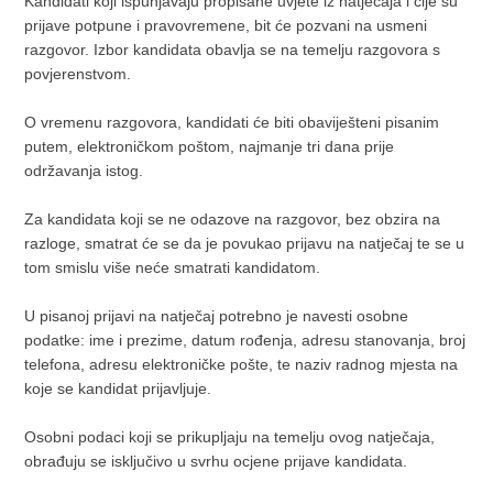
Kandidati koji ispunjavaju propisane uvjete iz natječaja i čije su
prijave potpune i pravovremene, bit će pozvani na usmeni
razgovor. Izbor kandidata obavlja se na temelju razgovora s
povjerenstvom.
O vremenu razgovora, kandidati će biti obaviješteni pisanim
putem, elektroničkom poštom, najmanje tri dana prije
održavanja istog.
Za kandidata koji se ne odazove na razgovor, bez obzira na
razloge, smatrat će se da je povukao prijavu na natječaj te se u
tom smislu više neće smatrati kandidatom.
U pisanoj prijavi na natječaj potrebno je navesti osobne
podatke: ime i prezime, datum rođenja, adresu stanovanja, broj
telefona, adresu elektroničke pošte, te naziv radnog mjesta na
koje se kandidat prijavljuje.
Osobni podaci koji se prikupljaju na temelju ovog natječaja,
obrađuju se isključivo u svrhu ocjene prijave kandidata.