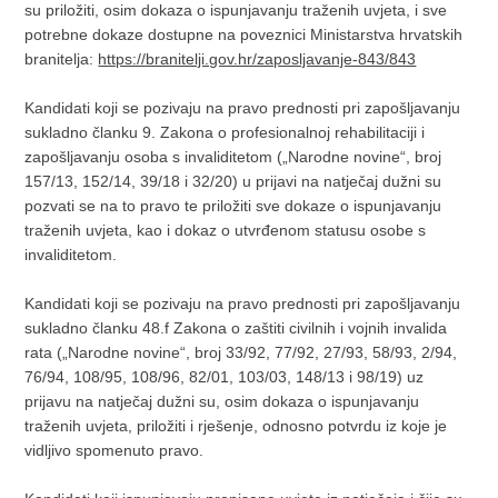
su priložiti, osim dokaza o ispunjavanju traženih uvjeta, i sve
potrebne dokaze dostupne na poveznici Ministarstva hrvatskih
branitelja:
https://branitelji.gov.hr/zaposljavanje-843/843
Kandidati koji se pozivaju na pravo prednosti pri zapošljavanju
sukladno članku 9. Zakona o profesionalnoj rehabilitaciji i
zapošljavanju osoba s invaliditetom („Narodne novine“, broj
157/13, 152/14, 39/18 i 32/20) u prijavi na natječaj dužni su
pozvati se na to pravo te priložiti sve dokaze o ispunjavanju
traženih uvjeta, kao i dokaz o utvrđenom statusu osobe s
invaliditetom.
Kandidati koji se pozivaju na pravo prednosti pri zapošljavanju
sukladno članku 48.f Zakona o zaštiti civilnih i vojnih invalida
rata („Narodne novine“, broj 33/92, 77/92, 27/93, 58/93, 2/94,
76/94, 108/95, 108/96, 82/01, 103/03, 148/13 i 98/19) uz
prijavu na natječaj dužni su, osim dokaza o ispunjavanju
traženih uvjeta, priložiti i rješenje, odnosno potvrdu iz koje je
vidljivo spomenuto pravo.