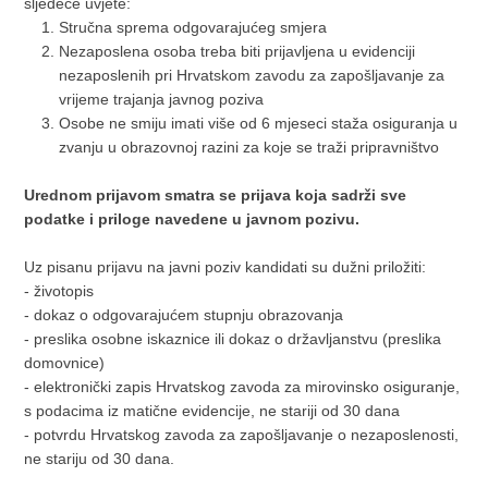
sljedeće uvjete:
Stručna sprema odgovarajućeg smjera
Nezaposlena osoba treba biti prijavljena u evidenciji
nezaposlenih pri Hrvatskom zavodu za zapošljavanje za
vrijeme trajanja javnog poziva
Osobe ne smiju imati više od 6 mjeseci staža osiguranja u
zvanju u obrazovnoj razini za koje se traži pripravništvo
Urednom prijavom smatra se prijava koja sadrži sve
podatke i priloge navedene u javnom pozivu.
Uz pisanu prijavu na javni poziv kandidati su dužni priložiti:
- životopis
- dokaz o odgovarajućem stupnju obrazovanja
- preslika osobne iskaznice ili dokaz o državljanstvu (preslika
domovnice)
- elektronički zapis Hrvatskog zavoda za mirovinsko osiguranje,
s podacima iz matične evidencije, ne stariji od 30 dana
- potvrdu Hrvatskog zavoda za zapošljavanje o nezaposlenosti,
ne stariju od 30 dana.