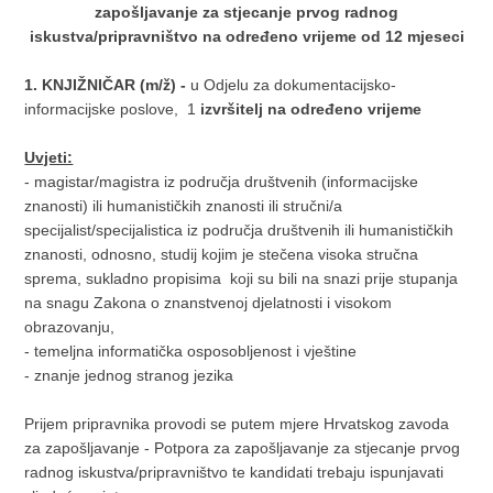
zapošljavanje za stjecanje prvog radnog
iskustva/pripravništvo na određeno vrijeme od 12 mjeseci
1. KNJIŽNIČAR (m/ž)
-
u Odjelu za dokumentacijsko-
informacijske poslove, 1
izvršitelj
na određeno vrijeme
Uvjeti:
- magistar/magistra iz područja društvenih (informacijske
znanosti) ili humanističkih znanosti ili stručni/a
specijalist/specijalistica iz područja društvenih ili humanističkih
znanosti, odnosno, studij kojim je stečena visoka stručna
sprema, sukladno propisima koji su bili na snazi prije stupanja
na snagu Zakona o znanstvenoj djelatnosti i visokom
obrazovanju,
- temeljna informatička osposobljenost i vještine
- znanje jednog stranog jezika
Prijem pripravnika provodi se putem mjere Hrvatskog zavoda
za zapošljavanje - Potpora za zapošljavanje za stjecanje prvog
radnog iskustva/pripravništvo te kandidati trebaju ispunjavati