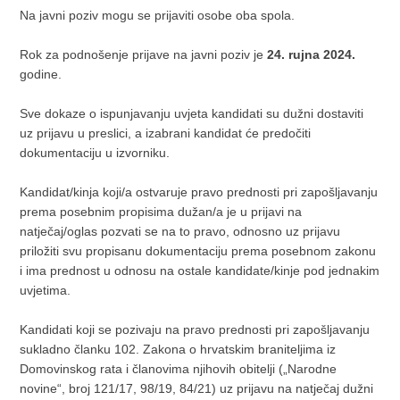
Na javni poziv mogu se prijaviti osobe oba spola.
Rok za podnošenje prijave na javni poziv je
24. rujna 2024.
godine.
Sve dokaze o ispunjavanju uvjeta kandidati su dužni dostaviti
uz prijavu u preslici, a izabrani kandidat će predočiti
dokumentaciju u izvorniku.
Kandidat/kinja koji/a ostvaruje pravo prednosti pri zapošljavanju
prema posebnim propisima dužan/a je u prijavi na
natječaj/oglas pozvati se na to pravo, odnosno uz prijavu
priložiti svu propisanu dokumentaciju prema posebnom zakonu
i ima prednost u odnosu na ostale kandidate/kinje pod jednakim
uvjetima.
Kandidati koji se pozivaju na pravo prednosti pri zapošljavanju
sukladno članku 102. Zakona o hrvatskim braniteljima iz
Domovinskog rata i članovima njihovih obitelji („Narodne
novine“, broj 121/17, 98/19, 84/21) uz prijavu na natječaj dužni