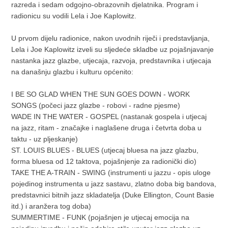
razreda i sedam odgojno-obrazovnih djelatnika. Program i
radionicu su vodili Lela i Joe Kaplowitz.
U prvom dijelu radionice, nakon uvodnih riječi i predstavljanja,
Lela i Joe Kaplowitz izveli su sljedeće skladbe uz pojašnjavanje
nastanka jazz glazbe, utjecaja, razvoja, predstavnika i utjecaja
na današnju glazbu i kulturu općenito:
I BE SO GLAD WHEN THE SUN GOES DOWN - WORK
SONGS (počeci jazz glazbe - robovi - radne pjesme)
WADE IN THE WATER - GOSPEL (nastanak gospela i utjecaj
na jazz, ritam - značajke i naglašene druga i četvrta doba u
taktu - uz pljeskanje)
ST. LOUIS BLUES - BLUES (utjecaj bluesa na jazz glazbu,
forma bluesa od 12 taktova, pojašnjenje za radionički dio)
TAKE THE A-TRAIN - SWING (instrumenti u jazzu - opis uloge
pojedinog instrumenta u jazz sastavu, zlatno doba big bandova,
predstavnici bitnih jazz skladatelja (Duke Ellington, Count Basie
itd.) i aranžera tog doba)
SUMMERTIME - FUNK (pojašnjen je utjecaj emocija na