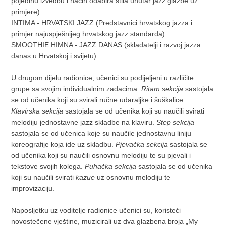
pojedinu izvedbu i način odabira stila unutar jazz glazbe uz
primjere)
INTIMA - HRVATSKI JAZZ (Predstavnici hrvatskog jazza i
primjer najuspješnijeg hrvatskog jazz standarda)
SMOOTHIE HIMNA - JAZZ DANAS (skladatelji i razvoj jazza
danas u Hrvatskoj i svijetu).
U drugom dijelu radionice, učenici su podijeljeni u različite
grupe sa svojim individualnim zadacima.
Ritam sekcija
sastojala
se od učenika koji su svirali ručne udaraljke i šuškalice.
Klavirska sekcija
sastojala se od učenika koji su naučili svirati
melodiju jednostavne jazz skladbe na klaviru.
Step sekcija
sastojala se od učenica koje su naučile jednostavnu liniju
koreografije koja ide uz skladbu.
Pjevačka sekcija
sastojala se
od učenika koji su naučili osnovnu melodiju te su pjevali i
tekstove svojih kolega.
Puhačka sekcija
sastojala se od učenika
koji su naučili svirati
kazue
uz osnovnu melodiju te
improvizaciju.
Naposljetku uz voditelje radionice učenici su, koristeći
novostečene vještine, muzicirali uz dva glazbena broja „My