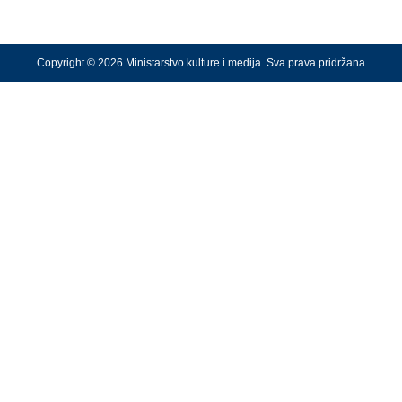
Copyright © 2026 Ministarstvo kulture i medija. Sva prava pridržana