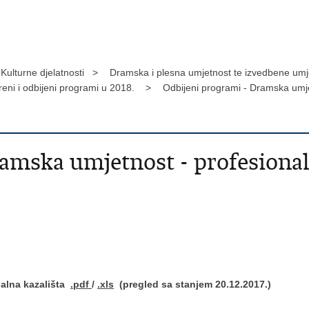
Kulturne djelatnosti >
Dramska i plesna umjetnost te izvedbene um
eni i odbijeni programi u 2018. >
Odbijeni programi - Dramska umje
amska umjetnost - profesionaln
nalna kazališta
.pdf
/
.xls
(pregled sa stanjem 20.12.2017.)