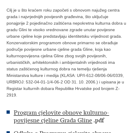
Cilj je u što kraćem roku započeti s obnovom najužeg centra
grada i najvrjednijih povijesnih građevina, što uključuje
ponajprije 2 pojedinačno zaštićena nepokretna kulturna dobra u
gradu Glini te visoko vrednovane zgrade unutar povijesne
urbane cjeline koje predstavljaju identitetsku vrijednost grada.
Konzervatorskim programom obnove primarno se obrađuje
područje povijesne urbane cjeline grada Gline, koja kao
kulturnopovijesna cjelina Gline zbog svojih povijesnih,
urbanističkih, arhitektonskih i ambijentalnih vrijednosti ima
status zaštićenog kulturnog dobra na temelju rješenja
Ministarstva kulture i medija (KLASA: UP/I-612-08/06-06/0339,
URBROJ: 532-04-01-1/4-06-2 OD 31. 10. 2006.) i upisana je u
Registar kulturnih dobara Republike Hrvatske pod brojem Z-
2919.
Program cjelovite obnove kulturno-
povijesne cjeline Grada Gline
.pdf