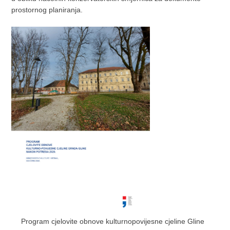
prostornog planiranja.
Program cjelovite obnove kulturnopovijesne cjeline Gline