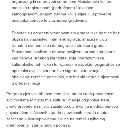
organizacijski se provodi suradnjom Ministarstva kulture i
medija s regionalnom (područnom) i lokalnom
samoupravom, drugim tijelima koji sudjeluju u provedbi
postupka obnove te vlasnicima građevina.
Prioriteti su određeni vrednovanjem graditeljske baštine bez
obzira na vlasništvo i namjenu zgrada, imajući u vidu
trenutnu ekonomsku i demografsku strukturu grada.
Provedbom kvalitetne obnove povijesne urbane strukture
kao osnove urbanog identiteta, koja podrazumijeva
kulturološke, tehničke i funkcionalne aspekte, osigurat će se
optimalni uvjeti i standardi za sigurno stanovanje i
obavljanje različitih poslovnih, društvenih i drugih djelatnosti
u gradskoj jezgri.
Program cjelovite obnove temelji se na do sada provedenim
aktivnostima Ministarstva kulture i medija od popisa šteta,
preko provedenih mjera zaštite do utvrđivanja modela obnove
pojedinačno zaštićenih zgrada i povijesnih zgrada unutar
zaštićene kulturnopovijesne cjeline na temelju njihovog
vrednovanja i stanja nakon potresa.