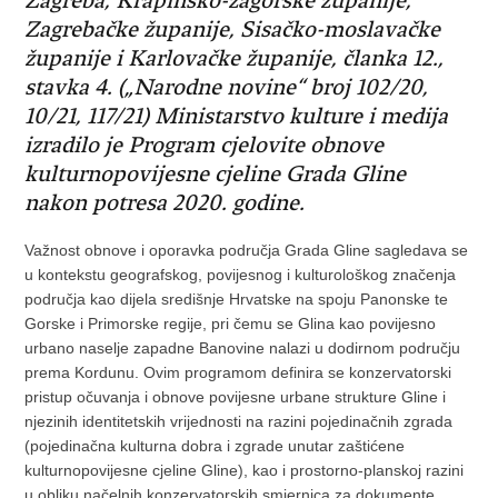
Zagreba, Krapinsko-zagorske županije,
Zagrebačke županije, Sisačko-moslavačke
županije i Karlovačke županije, članka 12.,
stavka 4. („Narodne novine“ broj 102/20,
10/21, 117/21) Ministarstvo kulture i medija
izradilo je Program cjelovite obnove
kulturnopovijesne cjeline Grada Gline
nakon potresa 2020. godine.
Važnost obnove i oporavka područja Grada Gline sagledava se
u kontekstu geografskog, povijesnog i kulturološkog značenja
područja kao dijela središnje Hrvatske na spoju Panonske te
Gorske i Primorske regije, pri čemu se Glina kao povijesno
urbano naselje zapadne Banovine nalazi u dodirnom području
prema Kordunu. Ovim programom definira se konzervatorski
pristup očuvanja i obnove povijesne urbane strukture Gline i
njezinih identitetskih vrijednosti na razini pojedinačnih zgrada
(pojedinačna kulturna dobra i zgrade unutar zaštićene
kulturnopovijesne cjeline Gline), kao i prostorno-planskoj razini
u obliku načelnih konzervatorskih smjernica za dokumente