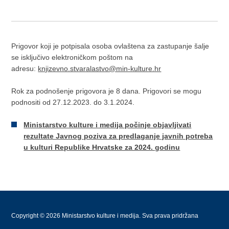
Prigovor koji je potpisala osoba ovlaštena za zastupanje šalje
se isključivo elektroničkom poštom na
adresu:
knjizevno.stvaralastvo@min-kulture.hr
Rok za podnošenje prigovora je 8 dana. Prigovori se mogu
podnositi od 27.12.2023. do 3.1.2024.
Ministarstvo kulture i medija počinje objavljivati
rezultate Javnog poziva za predlaganje javnih potreba
u kulturi Republike Hrvatske za 2024. godinu
Copyright © 2026 Ministarstvo kulture i medija. Sva prava pridržana