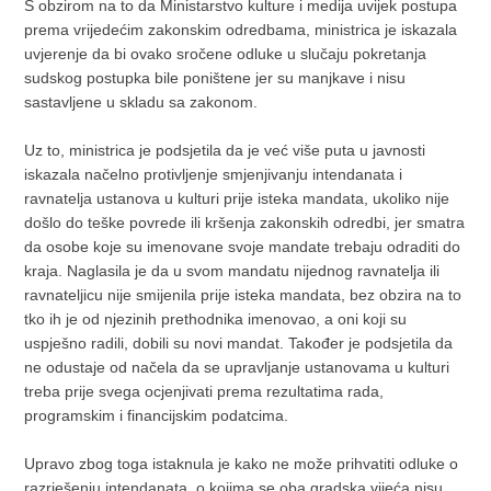
S obzirom na to da Ministarstvo kulture i medija uvijek postupa
prema vrijedećim zakonskim odredbama, ministrica je iskazala
uvjerenje da bi ovako sročene odluke u slučaju pokretanja
sudskog postupka bile poništene jer su manjkave i nisu
sastavljene u skladu sa zakonom.
Uz to, ministrica je podsjetila da je već više puta u javnosti
iskazala načelno protivljenje smjenjivanju intendanata i
ravnatelja ustanova u kulturi prije isteka mandata, ukoliko nije
došlo do teške povrede ili kršenja zakonskih odredbi, jer smatra
da osobe koje su imenovane svoje mandate trebaju odraditi do
kraja. Naglasila je da u svom mandatu nijednog ravnatelja ili
ravnateljicu nije smijenila prije isteka mandata, bez obzira na to
tko ih je od njezinih prethodnika imenovao, a oni koji su
uspješno radili, dobili su novi mandat. Također je podsjetila da
ne odustaje od načela da se upravljanje ustanovama u kulturi
treba prije svega ocjenjivati prema rezultatima rada,
programskim i financijskim podatcima.
Upravo zbog toga istaknula je kako ne može prihvatiti odluke o
razrješenju intendanata, o kojima se oba gradska vijeća nisu