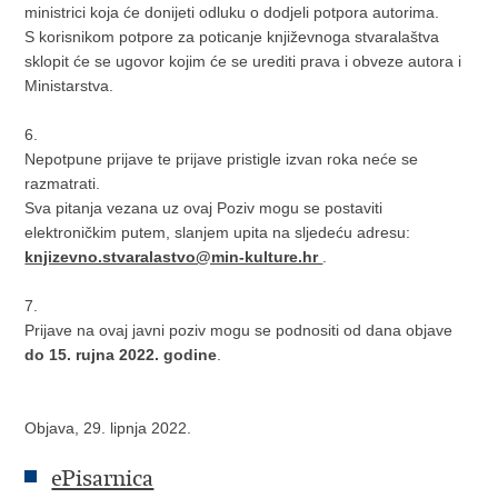
ministrici koja će donijeti odluku o dodjeli potpora autorima.
S korisnikom potpore za poticanje književnoga stvaralaštva
sklopit će se ugovor kojim će se urediti prava i obveze autora i
Ministarstva.
6.
Nepotpune prijave te prijave pristigle izvan roka neće se
razmatrati.
Sva pitanja vezana uz ovaj Poziv mogu se postaviti
elektroničkim putem, slanjem upita na sljedeću adresu:
knjizevno.stvaralastvo@min-kulture.hr
.
7.
Prijave na ovaj javni poziv mogu se podnositi od dana objave
do 15. rujna 2022. godine
.
Objava, 29. lipnja 2022.
ePisarnica