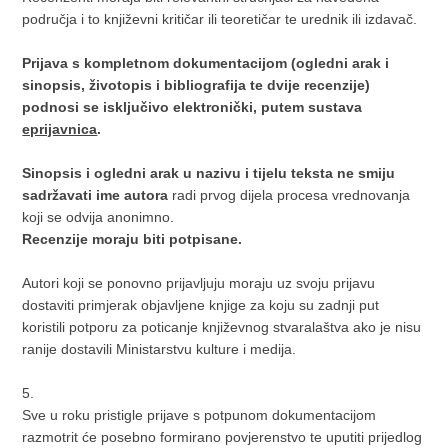
područja i to književni kritičar ili teoretičar te urednik ili izdavač.
Prijava s kompletnom dokumentacijom (ogledni arak i
sinopsis, životopis i bibliografija te dvije recenzije)
podnosi se isključivo elektronički, putem sustava
eprijavnica
.
Sinopsis i ogledni arak u nazivu i tijelu teksta ne smiju
sadržavati ime autora
radi prvog dijela procesa vrednovanja
koji se odvija anonimno.
Recenzije moraju biti potpisane.
Autori koji se ponovno prijavljuju moraju uz svoju prijavu
dostaviti primjerak objavljene knjige za koju su zadnji put
koristili potporu za poticanje književnog stvaralaštva ako je nisu
ranije dostavili Ministarstvu kulture i medija.
5.
Sve u roku pristigle prijave s potpunom dokumentacijom
razmotrit će posebno formirano povjerenstvo te uputiti prijedlog