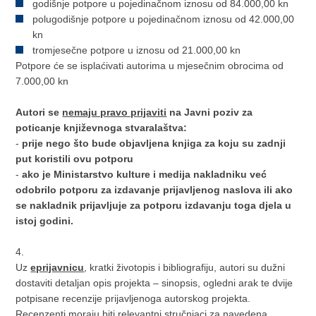
godišnje potpore u pojedinačnom iznosu od 84.000,00 kn
polugodišnje potpore u pojedinačnom iznosu od 42.000,00
kn
tromjesečne potpore u iznosu od 21.000,00 kn
Potpore će se isplaćivati autorima u mjesečnim obrocima od
7.000,00 kn
Autori se
nemaju pravo prijaviti
na Javni poziv za
poticanje književnoga stvaralaštva:
-
prije nego što bude objavljena knjiga za koju su zadnji
put koristili ovu potporu
-
ako je Ministarstvo kulture i medija nakladniku već
odobrilo potporu za izdavanje prijavljenog naslova ili ako
se nakladnik prijavljuje za potporu izdavanju toga djela u
istoj godini.
4.
Uz
eprijavnicu
, kratki životopis i bibliografiju, autori su dužni
dostaviti detaljan opis projekta – sinopsis, ogledni arak te dvije
potpisane recenzije prijavljenoga autorskog projekta.
Recenzenti moraju biti relevantni stručnjaci za navedena