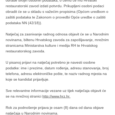
obrade svojih osobnih podataka, o čemu će mu Hrvatski
restauratorski zavod izdati potvrdu. Prikupljeni osobni podaci
obradit će se u skladu s važećim propisima (Općom uredbom o
zaštiti podataka te Zakonom o provedbi Opće uredbe o zaštiti
podataka NN (42/18)).
Natječaj za zasnivanje radnog odnosa objavit će se u Narodnim
novinama, biltenu Hrvatskog zavoda za zapošljavanje, mrežnim
stranicama Ministarstva kulture i medija RH te Hrvatskog
restauratorskog zavoda.
U pisanoj prijavi na natječaj potrebno je navesti osobne
podatke: ime i prezime, datum rođenja, adresu stanovanja, broj
telefona, adresu elektroničke pošte, te naziv radnog mjesta na
koje se kandidat prijavljuje.
Sve relevantne informacije vezane uz tijek natječaja objavit će
se na mrežnoj stranici
http://www.hrz.hr.
Rok za podnošenje prijava je osam (8) dana od dana objave
natječaja u Narodnim novinama.