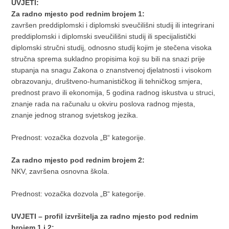
UVJETI:
Za radno mjesto pod rednim brojem 1:
završen preddiplomski i diplomski sveučilišni studij ili integrirani
preddiplomski i diplomski sveučilišni studij ili specijalistički
diplomski stručni studij, odnosno studij kojim je stečena visoka
stručna sprema sukladno propisima koji su bili na snazi prije
stupanja na snagu Zakona o znanstvenoj djelatnosti i visokom
obrazovanju, društveno-humanističkog ili tehničkog smjera,
prednost pravo ili ekonomija, 5 godina radnog iskustva u struci,
znanje rada na računalu u okviru poslova radnog mjesta,
znanje jednog stranog svjetskog jezika.
Prednost: vozačka dozvola „B“ kategorije.
Za radno mjesto pod rednim brojem 2:
NKV, završena osnovna škola.
Prednost: vozačka dozvola „B“ kategorije.
UVJETI – profil izvršitelja za radno mjesto pod rednim
brojem 1 i 2: