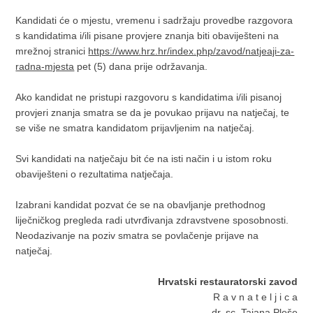
Kandidati će o mjestu, vremenu i sadržaju provedbe razgovora
s kandidatima i/ili pisane provjere znanja biti obaviješteni na
mrežnoj stranici
https://www.hrz.hr/index.php/zavod/natjeaji-za-
radna-mjesta
pet (5) dana prije održavanja.
Ako kandidat ne pristupi razgovoru s kandidatima i/ili pisanoj
provjeri znanja smatra se da je povukao prijavu na natječaj, te
se više ne smatra kandidatom prijavljenim na natječaj.
Svi kandidati na natječaju bit će na isti način i u istom roku
obaviješteni o rezultatima natječaja.
Izabrani kandidat pozvat će se na obavljanje prethodnog
liječničkog pregleda radi utvrđivanja zdravstvene sposobnosti.
Neodazivanje na poziv smatra se povlačenje prijave na
natječaj.
Hrvatski restauratorski zavod
R a v n a t e l j i c a
dr. sc. Tajana Pleše