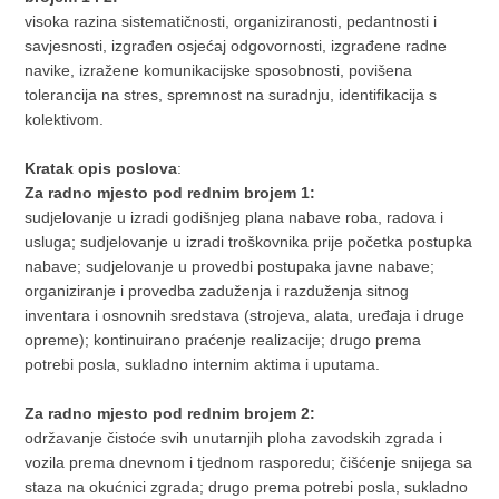
visoka razina sistematičnosti, organiziranosti, pedantnosti i
savjesnosti, izgrađen osjećaj odgovornosti, izgrađene radne
navike, izražene komunikacijske sposobnosti, povišena
tolerancija na stres, spremnost na suradnju, identifikacija s
kolektivom.
Kratak opis poslova
:
Za radno mjesto pod rednim brojem 1:
sudjelovanje u izradi godišnjeg plana nabave roba, radova i
usluga; sudjelovanje u izradi troškovnika prije početka postupka
nabave; sudjelovanje u provedbi postupaka javne nabave;
organiziranje i provedba zaduženja i razduženja sitnog
inventara i osnovnih sredstava (strojeva, alata, uređaja i druge
opreme); kontinuirano praćenje realizacije; drugo prema
potrebi posla, sukladno internim aktima i uputama.
Za radno mjesto pod rednim brojem 2:
održavanje čistoće svih unutarnjih ploha zavodskih zgrada i
vozila prema dnevnom i tjednom rasporedu; čišćenje snijega sa
staza na okućnici zgrada; drugo prema potrebi posla, sukladno