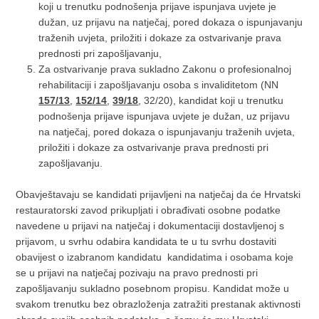
koji u trenutku podnošenja prijave ispunjava uvjete je
dužan, uz prijavu na natječaj, pored dokaza o ispunjavanju
traženih uvjeta, priložiti i dokaze za ostvarivanje prava
prednosti pri zapošljavanju,
Za ostvarivanje prava sukladno Zakonu o profesionalnoj
rehabilitaciji i zapošljavanju osoba s invaliditetom (NN
157/13
,
152/14
,
39/18
, 32/20), kandidat koji u trenutku
podnošenja prijave ispunjava uvjete je dužan, uz prijavu
na natječaj, pored dokaza o ispunjavanju traženih uvjeta,
priložiti i dokaze za ostvarivanje prava prednosti pri
zapošljavanju.
Obavještavaju se kandidati prijavljeni na natječaj da će Hrvatski
restauratorski zavod prikupljati i obrađivati osobne podatke
navedene u prijavi na natječaj i dokumentaciji dostavljenoj s
prijavom, u svrhu odabira kandidata te u tu svrhu dostaviti
obavijest o izabranom kandidatu kandidatima i osobama koje
se u prijavi na natječaj pozivaju na pravo prednosti pri
zapošljavanju sukladno posebnom propisu. Kandidat može u
svakom trenutku bez obrazloženja zatražiti prestanak aktivnosti