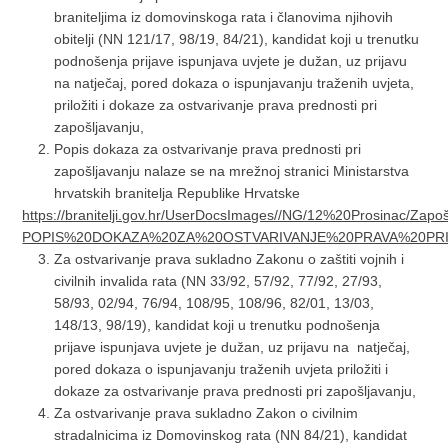
braniteljima iz domovinskoga rata i članovima njihovih
obitelji (NN 121/17, 98/19, 84/21), kandidat koji u trenutku
podnošenja prijave ispunjava uvjete je dužan, uz prijavu
na natječaj, pored dokaza o ispunjavanju traženih uvjeta,
priložiti i dokaze za ostvarivanje prava prednosti pri
zapošljavanju,
Popis dokaza za ostvarivanje prava prednosti pri
zapošljavanju nalaze se na mrežnoj stranici Ministarstva
hrvatskih branitelja Republike Hrvatske
https://branitelji.gov.hr/UserDocsImages//NG/12%20Prosinac/Zapošl
POPIS%20DOKAZA%20ZA%20OSTVARIVANJE%20PRAVA%20PRI
Za ostvarivanje prava sukladno Zakonu o zaštiti vojnih i
civilnih invalida rata (NN 33/92, 57/92, 77/92, 27/93,
58/93, 02/94, 76/94, 108/95, 108/96, 82/01, 13/03,
148/13, 98/19), kandidat koji u trenutku podnošenja
prijave ispunjava uvjete je dužan, uz prijavu na natječaj,
pored dokaza o ispunjavanju traženih uvjeta priložiti i
dokaze za ostvarivanje prava prednosti pri zapošljavanju,
Za ostvarivanje prava sukladno Zakon o civilnim
stradalnicima iz Domovinskog rata (NN 84/21), kandidat