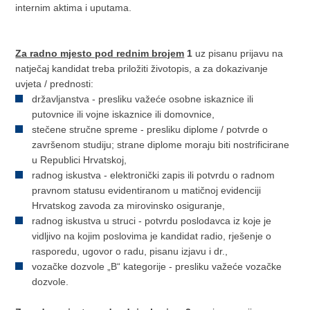
internim aktima i uputama.
Za radno mjesto pod rednim brojem
1
uz pisanu prijavu na
natječaj kandidat treba priložiti životopis, a za dokazivanje
uvjeta / prednosti:
državljanstva - presliku važeće osobne iskaznice ili
putovnice ili vojne iskaznice ili domovnice,
stečene stručne spreme - presliku diplome / potvrde o
završenom studiju; strane diplome moraju biti nostrificirane
u Republici Hrvatskoj,
radnog iskustva - elektronički zapis ili potvrdu o radnom
pravnom statusu evidentiranom u matičnoj evidenciji
Hrvatskog zavoda za mirovinsko osiguranje,
radnog iskustva u struci - potvrdu poslodavca iz koje je
vidljivo na kojim poslovima je kandidat radio, rješenje o
rasporedu, ugovor o radu, pisanu izjavu i dr.,
vozačke dozvole „B“ kategorije - presliku važeće vozačke
dozvole.