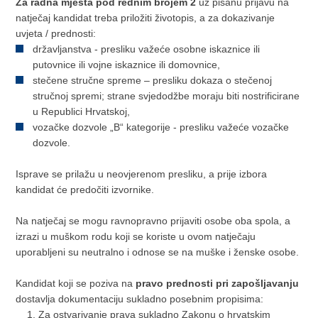
Za radna mjesta pod rednim brojem 2
uz pisanu prijavu na
natječaj kandidat treba priložiti životopis, a za dokazivanje
uvjeta / prednosti:
državljanstva - presliku važeće osobne iskaznice ili
putovnice ili vojne iskaznice ili domovnice,
stečene stručne spreme – presliku dokaza o stečenoj
stručnoj spremi; strane svjedodžbe moraju biti nostrificirane
u Republici Hrvatskoj,
vozačke dozvole „B“ kategorije - presliku važeće vozačke
dozvole.
Isprave se prilažu u neovjerenom presliku, a prije izbora
kandidat će predočiti izvornike.
Na natječaj se mogu ravnopravno prijaviti osobe oba spola, a
izrazi u muškom rodu koji se koriste u ovom natječaju
uporabljeni su neutralno i odnose se na muške i ženske osobe.
Kandidat koji se poziva na
pravo prednosti pri zapošljavanju
dostavlja dokumentaciju sukladno posebnim propisima:
Za ostvarivanje prava sukladno Zakonu o hrvatskim