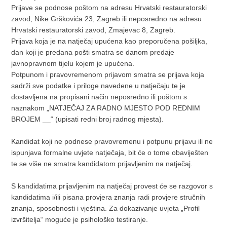
Prijave se podnose poštom na adresu Hrvatski restauratorski
zavod, Nike Grškovića 23, Zagreb ili neposredno na adresu
Hrvatski restauratorski zavod, Zmajevac 8, Zagreb.
Prijava koja je na natječaj upućena kao preporučena pošiljka,
dan koji je predana pošti smatra se danom predaje
javnopravnom tijelu kojem je upućena.
Potpunom i pravovremenom prijavom smatra se prijava koja
sadrži sve podatke i priloge navedene u natječaju te je
dostavljena na propisani način neposredno ili poštom s
naznakom „NATJEČAJ ZA RADNO MJESTO POD REDNIM
BROJEM __“ (upisati redni broj radnog mjesta).
Kandidat koji ne podnese pravovremenu i potpunu prijavu ili ne
ispunjava formalne uvjete natječaja, bit će o tome obaviješten
te se više ne smatra kandidatom prijavljenim na natječaj.
S kandidatima prijavljenim na natječaj provest će se razgovor s
kandidatima i/ili pisana provjera znanja radi provjere stručnih
znanja, sposobnosti i vještina. Za dokazivanje uvjeta „Profil
izvršitelja“ moguće je psihološko testiranje.