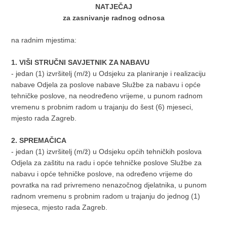
NATJEČAJ
za zasnivanje radnog odnosa
na radnim mjestima:
1.
VIŠI STRUČNI SAVJETNIK ZA NABAVU
- jedan (1) izvršitelj (m/ž) u Odsjeku za planiranje i realizaciju
nabave Odjela za poslove nabave Službe za nabavu i opće
tehničke poslove, na neodređeno vrijeme, u punom radnom
vremenu s probnim radom u trajanju do šest (6) mjeseci,
mjesto rada Zagreb.
2. SPREMAČICA
- jedan (1) izvršitelj (m/ž) u Odsjeku općih tehničkih poslova
Odjela za zaštitu na radu i opće tehničke poslove Službe za
nabavu i opće tehničke poslove, na određeno vrijeme do
povratka na rad privremeno nenazočnog djelatnika, u punom
radnom vremenu s probnim radom u trajanju do jednog (1)
mjeseca, mjesto rada Zagreb.