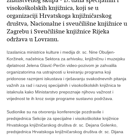
znanstvenog skupa - 17. dana specijalnih i
visokoškolskih knjižnica, koji se u
organizaciji Hrvatskoga knjižničarskog
društva, Nacionalne i sveučilišne knjižnice u
Zagrebu i Sveučilišne knjižnice Rijeka
održava u Lovranu.
Izaslanica ministrice kulture i medija dr. sc. Nine Obuljen-
Koržinek, načelnica Sektora za arhivsku, knjižničnu i muzejsku
djelatnost Jelena Glavić-Perčin video-pozivom je zahvalila
organizatorima na ustrajnosti u kreiranju programa koji
pridonose razmjeni iskustava i rješavanju svakodnevnih pitanja
važnih za rad i razvoj specijalnih i visokoškolskih knjižnica te
istaknula kako Ministarstvo prepoznaje njihovu važnost i
vrijednost te ih kroz svoje programe sustavno podržava.
Sudionike su na otvorenju konferencije pozdravile i
predsjednica Sekcije za specijalne i visokoškolske knjižnice
Hrvatskoga knjižničarskog društva dr. sc. Dejana Golenko,
predsjednica Hrvatskoga knjižničarskog društva dr. sc. Dijana