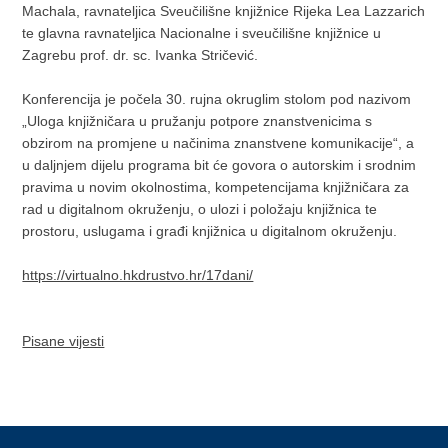
Machala, ravnateljica Sveučilišne knjižnice Rijeka Lea Lazzarich
te glavna ravnateljica Nacionalne i sveučilišne knjižnice u
Zagrebu prof. dr. sc. Ivanka Stričević.
Konferencija je počela 30. rujna okruglim stolom pod nazivom
„Uloga knjižničara u pružanju potpore znanstvenicima s
obzirom na promjene u načinima znanstvene komunikacije“, a
u daljnjem dijelu programa bit će govora o autorskim i srodnim
pravima u novim okolnostima, kompetencijama knjižničara za
rad u digitalnom okruženju, o ulozi i položaju knjižnica te
prostoru, uslugama i građi knjižnica u digitalnom okruženju.
https://virtualno.hkdrustvo.hr/17dani/
Pisane vijesti