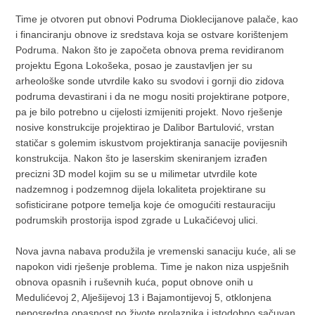
Time je otvoren put obnovi Podruma Dioklecijanove palače, kao
i financiranju obnove iz sredstava koja se ostvare korištenjem
Podruma. Nakon što je započeta obnova prema revidiranom
projektu Egona Lokošeka, posao je zaustavljen jer su
arheološke sonde utvrdile kako su svodovi i gornji dio zidova
podruma devastirani i da ne mogu nositi projektirane potpore,
pa je bilo potrebno u cijelosti izmijeniti projekt. Novo rješenje
nosive konstrukcije projektirao je Dalibor Bartulović, vrstan
statičar s golemim iskustvom projektiranja sanacije povijesnih
konstrukcija. Nakon što je laserskim skeniranjem izrađen
precizni 3D model kojim su se u milimetar utvrdile kote
nadzemnog i podzemnog dijela lokaliteta projektirane su
sofisticirane potpore temelja koje će omogućiti restauraciju
podrumskih prostorija ispod zgrade u Lukačićevoj ulici.
Nova javna nabava produžila je vremenski sanaciju kuće, ali se
napokon vidi rješenje problema. Time je nakon niza uspješnih
obnova opasnih i ruševnih kuća, poput obnove onih u
Medulićevoj 2, Alješijevoj 13 i Bajamontijevoj 5, otklonjena
neposredna opasnost po živote prolaznika i istodobno sačuvan