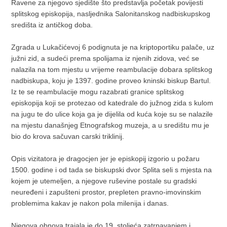
Ravene za njegovo sjedište što predstavlja početak povijesti
splitskog episkopija, nasljednika Salonitanskog nadbiskupskog
središta iz antičkog doba.
Zgrada u Lukačićevoj 6 podignuta je na kriptoportiku palače, uz
južni zid, a sudeći prema spolijama iz njenih zidova, već se
nalazila na tom mjestu u vrijeme reambulacije dobara splitskog
nadbiskupa, koju je 1397. godine proveo kninski biskup Bartul.
Iz te se reambulacije mogu razabrati granice splitskog
episkopija koji se protezao od katedrale do južnog zida s kulom
na jugu te do ulice koja ga je dijelila od kuća koje su se nalazile
na mjestu današnjeg Etnografskog muzeja, a u središtu mu je
bio do krova sačuvan carski triklinij.
Opis vizitatora je dragocjen jer je episkopij izgorio u požaru
1500. godine i od tada se biskupski dvor Splita seli s mjesta na
kojem je utemeljen, a njegove ruševine postale su gradski
neuređeni i zapušteni prostor, prepleten pravno-imovinskim
problemima kakav je nakon pola milenija i danas.
Njegova obnova trajala je do 19. stoljeća zatrpavanjem i