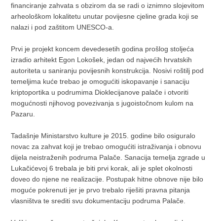
financiranje zahvata s obzirom da se radi o iznimno slojevitom
arheološkom lokalitetu unutar povijesne cjeline grada koji se
nalazi i pod zaštitom UNESCO-a.
Prvi je projekt koncem devedesetih godina prošlog stoljeća
izradio arhitekt Egon Lokošek, jedan od najvećih hrvatskih
autoriteta u saniranju povijesnih konstrukcija. Nosivi roštilj pod
temeljima kuće trebao je omogućiti iskopavanje i sanaciju
kriptoportika u podrumima Dioklecijanove palače i otvoriti
mogućnosti njihovog povezivanja s jugoistočnom kulom na
Pazaru.
Tadašnje Ministarstvo kulture je 2015. godine bilo osiguralo
novac za zahvat koji je trebao omogućiti istraživanja i obnovu
dijela neistraženih podruma Palače. Sanacija temelja zgrade u
Lukačićevoj 6 trebala je biti prvi korak, ali je splet okolnosti
doveo do njene ne realizacije. Postupak hitne obnove nije bilo
moguće pokrenuti jer je prvo trebalo riješiti pravna pitanja
vlasništva te srediti svu dokumentaciju podruma Palače.