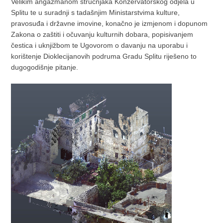
Velikim angažmanom stručnjaka Konzervatorskog odjela u
Splitu te u suradnji s tadašnjim Ministarstvima kulture,
pravosuđa i državne imovine, konačno je izmjenom i dopunom
Zakona o zaštiti i očuvanju kulturnih dobara, popisivanjem
čestica i uknjižbom te Ugovorom o davanju na uporabu i
korištenje Dioklecijanovih podruma Gradu Splitu riješeno to
dugogodišnje pitanje.