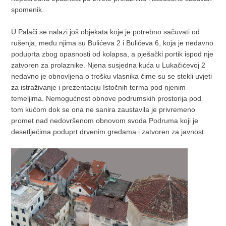
spomenik.
U Palači se nalazi još objekata koje je potrebno sačuvati od
rušenja, među njima su Bulićeva 2 i Bulićeva 6, koja je nedavno
poduprta zbog opasnosti od kolapsa, a pješački portik ispod nje
zatvoren za prolaznike. Njena susjedna kuća u Lukačićevoj 2
nedavno je obnovljena o trošku vlasnika čime su se stekli uvjeti
za istraživanje i prezentaciju Istočnih terma pod njenim
temeljima. Nemogućnost obnove podrumskih prostorija pod
tom kućom dok se ona ne sanira zaustavila je privremeno
promet nad nedovršenom obnovom svoda Podruma koji je
desetljećima poduprt drvenim gredama i zatvoren za javnost.