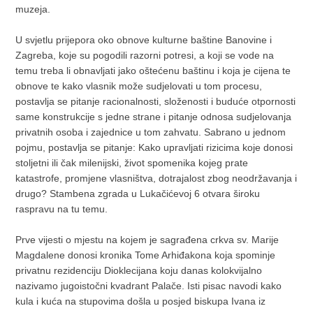
muzeja.
U svjetlu prijepora oko obnove kulturne baštine Banovine i
Zagreba, koje su pogodili razorni potresi, a koji se vode na
temu treba li obnavljati jako oštećenu baštinu i koja je cijena te
obnove te kako vlasnik može sudjelovati u tom procesu,
postavlja se pitanje racionalnosti, složenosti i buduće otpornosti
same konstrukcije s jedne strane i pitanje odnosa sudjelovanja
privatnih osoba i zajednice u tom zahvatu. Sabrano u jednom
pojmu, postavlja se pitanje: Kako upravljati rizicima koje donosi
stoljetni ili čak milenijski, život spomenika kojeg prate
katastrofe, promjene vlasništva, dotrajalost zbog neodržavanja i
drugo? Stambena zgrada u Lukačićevoj 6 otvara široku
raspravu na tu temu.
Prve vijesti o mjestu na kojem je sagrađena crkva sv. Marije
Magdalene donosi kronika Tome Arhiđakona koja spominje
privatnu rezidenciju Dioklecijana koju danas kolokvijalno
nazivamo jugoistočni kvadrant Palače. Isti pisac navodi kako
kula i kuća na stupovima došla u posjed biskupa Ivana iz