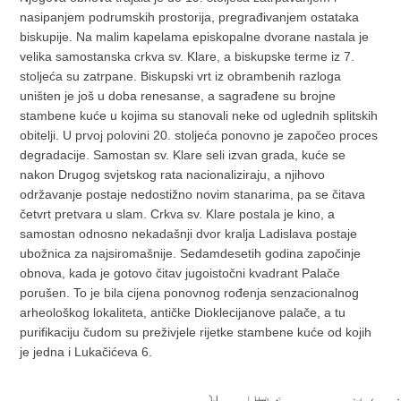
nasipanjem podrumskih prostorija, pregrađivanjem ostataka
biskupije. Na malim kapelama episkopalne dvorane nastala je
velika samostanska crkva sv. Klare, a biskupske terme iz 7.
stoljeća su zatrpane. Biskupski vrt iz obrambenih razloga
uništen je još u doba renesanse, a sagrađene su brojne
stambene kuće u kojima su stanovali neke od uglednih splitskih
obitelji. U prvoj polovini 20. stoljeća ponovno je započeo proces
degradacije. Samostan sv. Klare seli izvan grada, kuće se
nakon Drugog svjetskog rata nacionaliziraju, a njihovo
održavanje postaje nedostižno novim stanarima, pa se čitava
četvrt pretvara u slam. Crkva sv. Klare postala je kino, a
samostan odnosno nekadašnji dvor kralja Ladislava postaje
ubožnica za najsiromašnije. Sedamdesetih godina započinje
obnova, kada je gotovo čitav jugoistočni kvadrant Palače
porušen. To je bila cijena ponovnog rođenja senzacionalnog
arheološkog lokaliteta, antičke Dioklecijanove palače, a tu
purifikaciju čudom su preživjele rijetke stambene kuće od kojih
je jedna i Lukačićeva 6.