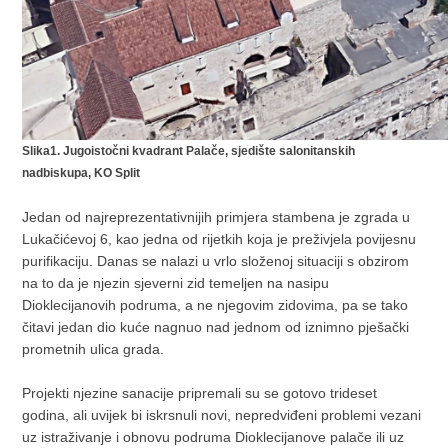
Slika1. Jugoistočni kvadrant Palače, sjedište salonitanskih
nadbiskupa, KO Split
Jedan od najreprezentativnijih primjera stambena je zgrada u
Lukačićevoj 6, kao jedna od rijetkih koja je preživjela povijesnu
purifikaciju. Danas se nalazi u vrlo složenoj situaciji s obzirom
na to da je njezin sjeverni zid temeljen na nasipu
Dioklecijanovih podruma, a ne njegovim zidovima, pa se tako
čitavi jedan dio kuće nagnuo nad jednom od iznimno pješački
prometnih ulica grada.
Projekti njezine sanacije pripremali su se gotovo trideset
godina, ali uvijek bi iskrsnuli novi, nepredviđeni problemi vezani
uz istraživanje i obnovu podruma Dioklecijanove palače ili uz