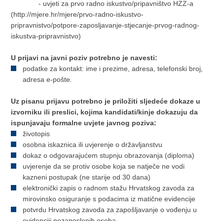
- uvjeti za prvo radno iskustvo/pripavništvo HZZ-a
(http://mjere.hr/mjere/prvo-radno-iskustvo-
pripravnistvo/potpore-zaposljavanje-stjecanje-prvog-radnog-
iskustva-pripravnistvo)
U prijavi na javni poziv potrebno je navesti:
podatke za kontakt: ime i prezime, adresa, telefonski broj,
adresa e-pošte.
Uz pisanu prijavu potrebno je priložiti sljedeće dokaze u
izvorniku ili preslici, kojima kandidati/kinje dokazuju da
ispunjavaju formalne uvjete javnog poziva:
životopis
osobna iskaznica ili uvjerenje o državljanstvu
dokaz o odgovarajućem stupnju obrazovanja (diploma)
uvjerenje da se protiv osobe koja se natječe ne vodi
kazneni postupak (ne starije od 30 dana)
elektronički zapis o radnom stažu Hrvatskog zavoda za
mirovinsko osiguranje s podacima iz matične evidencije
potvrdu Hrvatskog zavoda za zapošljavanje o vođenju u
evidenciji nezaposlenih osoba