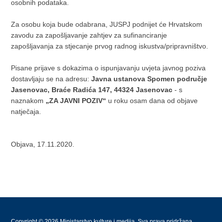
osobnih podataka.
Za osobu koja bude odabrana, JUSPJ podnijet će Hrvatskom
zavodu za zapošljavanje zahtjev za sufinanciranje
zapošljavanja za stjecanje prvog radnog iskustva/pripravništvo.
Pisane prijave s dokazima o ispunjavanju uvjeta javnog poziva
dostavljaju se na adresu:
Javna ustanova Spomen područje
Jasenovac, Braće Radića 147, 44324 Jasenovac
- s
naznakom
„ZA JAVNI POZIV“
u roku osam dana od objave
natječaja.
Objava, 17.11.2020.
Copyright © 2026 Ministarstvo kulture i medija. Sva prava pridržana