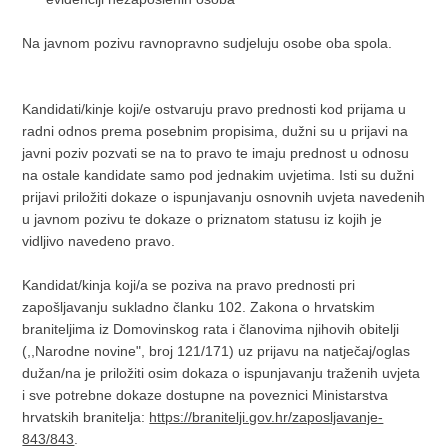
Na javnom pozivu ravnopravno sudjeluju osobe oba spola.
Kandidati/kinje koji/e ostvaruju pravo prednosti kod prijama u
radni odnos prema posebnim propisima, dužni su u prijavi na
javni poziv pozvati se na to pravo te imaju prednost u odnosu
na ostale kandidate samo pod jednakim uvjetima. Isti su dužni
prijavi priložiti dokaze o ispunjavanju osnovnih uvjeta navedenih
u javnom pozivu te dokaze o priznatom statusu iz kojih je
vidljivo navedeno pravo.
Kandidat/kinja koji/a se poziva na pravo prednosti pri
zapošljavanju sukladno članku 102. Zakona o hrvatskim
braniteljima iz Domovinskog rata i članovima njihovih obitelji
(,,Narodne novine", broj 121/171) uz prijavu na natječaj/oglas
dužan/na je priložiti osim dokaza o ispunjavanju traženih uvjeta
i sve potrebne dokaze dostupne na poveznici Ministarstva
hrvatskih branitelja:
https://branitelji.gov.hr/zaposljavanje-
843/843
.