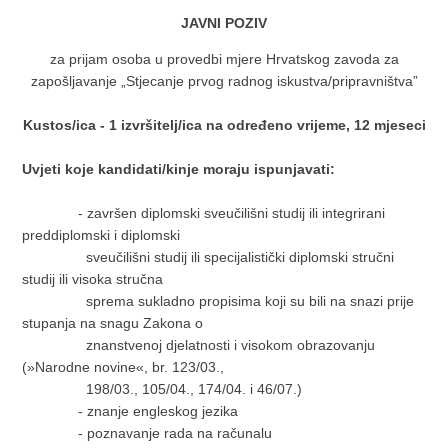
JAVNI POZIV
za prijam osoba u provedbi mjere Hrvatskog zavoda za
zapošljavanje „Stjecanje prvog radnog iskustva/pripravništva”
Kustos/ica - 1 izvršitelj/ica na određeno vrijeme, 12 mjeseci
Uvjeti koje kandidati/kinje moraju ispunjavati:
- završen diplomski sveučilišni studij ili integrirani
preddiplomski i diplomski
sveučilišni studij ili specijalistički diplomski stručni
studij ili visoka stručna
sprema sukladno propisima koji su bili na snazi prije
stupanja na snagu Zakona o
znanstvenoj djelatnosti i visokom obrazovanju
(»Narodne novine«, br. 123/03.,
198/03., 105/04., 174/04. i 46/07.)
- znanje engleskog jezika
- poznavanje rada na računalu