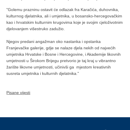
"Golemu prazninu ostavit će odlazak fra Karačića, duhovnika,
kulturnog djelatnika, ali i umjetnika, u bosansko-hercegovačkim
kao i hrvatskim kulturnim krugovima koje je svojim cjeloživotnim
djelovanjem višestruko zadužio.
Njegov predani angažman oko nastanka i opstanka
Franjevačke galerije, gdje se nalaze djela nekih od najvećih
umjetnika Hrvatske i Bosne i Hercegovine, i Akademije likovnih
umjetnosti u Širokom Brijegu pretvorio je taj kraj u vibrantno
žarište likovne umjetnosti, učinivši ga mjestom kreativnih
susreta umjetnika i kulturnih djelatnika."
Pisane vijesti