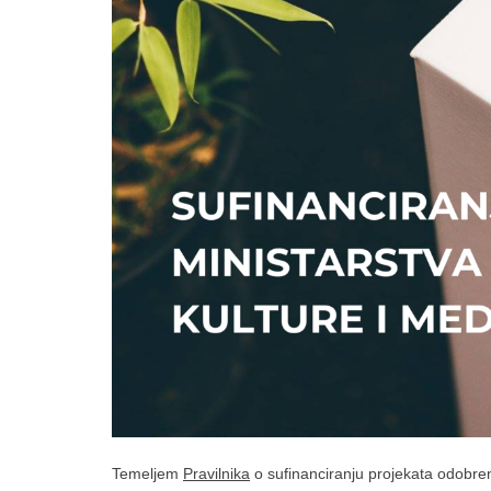
Temeljem
Pravilnika
o sufinanciranju projekata odobre