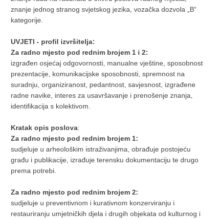
znanje jednog stranog svjetskog jezika, vozačka dozvola „B“
kategorije.
UVJETI - profil izvršitelja:
Za radno mjesto pod rednim brojem 1 i 2:
izgrađen osjećaj odgovornosti, manualne vještine, sposobnost
prezentacije, komunikacijske sposobnosti, spremnost na
suradnju, organiziranost, pedantnost, savjesnost, izgrađene
radne navike, interes za usavršavanje i prenošenje znanja,
identifikacija s kolektivom.
Kratak opis poslova
:
Za radno mjesto pod rednim brojem 1:
sudjeluje u arheološkim istraživanjima, obrađuje postojeću
građu i publikacije, izrađuje terensku dokumentaciju te drugo
prema potrebi.
Za radno mjesto pod rednim brojem 2:
sudjeluje u preventivnom i kurativnom konzerviranju i
restauriranju umjetničkih djela i drugih objekata od kulturnog i