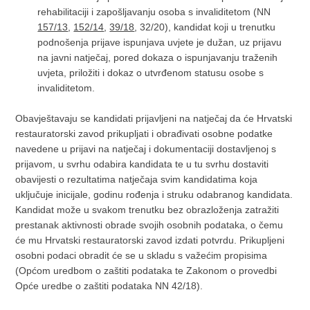
rehabilitaciji i zapošljavanju osoba s invaliditetom (NN
157/13
,
152/14
,
39/18
, 32/20), kandidat koji u trenutku
podnošenja prijave ispunjava uvjete je dužan, uz prijavu
na javni natječaj, pored dokaza o ispunjavanju traženih
uvjeta, priložiti i dokaz o utvrđenom statusu osobe s
invaliditetom.
Obavještavaju se kandidati prijavljeni na natječaj da će Hrvatski
restauratorski zavod prikupljati i obrađivati osobne podatke
navedene u prijavi na natječaj i dokumentaciji dostavljenoj s
prijavom, u svrhu odabira kandidata te u tu svrhu dostaviti
obavijesti o rezultatima natječaja svim kandidatima koja
uključuje inicijale, godinu rođenja i struku odabranog kandidata.
Kandidat može u svakom trenutku bez obrazloženja zatražiti
prestanak aktivnosti obrade svojih osobnih podataka, o čemu
će mu Hrvatski restauratorski zavod izdati potvrdu. Prikupljeni
osobni podaci obradit će se u skladu s važećim propisima
(Općom uredbom o zaštiti podataka te Zakonom o provedbi
Opće uredbe o zaštiti podataka NN 42/18).