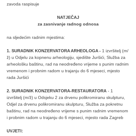
zavoda raspisuje
NATJEČAJ
za zasnivanje radnog odnosa
na sljedećim radnim mjestima:
1. SURADNIK KONZERVATORA ARHEOLOGA
-
1 izvršitelj (m/
ž) u Odjelu za kopnenu arheologiju, sjedište Juršići, Služba za
arheološku baštinu, rad na neodređeno vrijeme s punim radnim
vremenom i probnim radom u trajanju do 6 mjeseci, mjesto
rada Juršići
2.
SURADNIK KONZERVATORA-RESTAURATORA
- 1
izvršitelj (m/ž) u Odsjeku 2 za drvenu polikromiranu skulpturu,
Odjel za drvenu polikromiranu skulpturu, Služba za pokretnu
baštinu, rad na neodređeno vrijeme s punim radnim vremenom
i probnim radom u trajanju do 6 mjeseci, mjesto rada Zagreb
UVJETI: