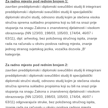
Za radno mjesto pod rednim brojem 1:
završen preddiplomski i diplomski sveučilišni studij ili integrirani
preddiplomski i diplomski sveučilišni studij ili specijalistički
diplomski stručni studij, odnosno studij kojim je stečena visoka
stručna sprema sukladno propisima koji su bili na snazi prije
stupanja na snagu Zakona o znanstvenoj djelatnosti i visokom
obrazovanju (NN 123/03, 198/03, 105/03, 174/04, 46/07 i
63/11), dipl. arheolog, bez položenog stručnog ispita, znanje
rada na računalu u okviru poslova radnog mjesta, znanje
jednog stranog svjetskog jezika, vozačka dozvola „B“
kategorije.
Za radno mjesto pod rednim brojem 2:
završen preddiplomski i diplomski sveučilišni studij ili integrirani
preddiplomski i diplomski sveučilišni studij ili specijalistički
diplomski stručni studij, odnosno studij kojim je stečena visoka
stručna sprema sukladno propisima koji su bili na snazi prije
stupanja na snagu Zakona o znanstvenoj djelatnosti i visokom
obrazovanju (NN 123/03, 198/03, 105/03, 174/04, 46/07 i
63/11) odgovarajuće struke, bez položenog stručnog ispita,
znanje rada na računalu u okviru poslova radnog mjesta,