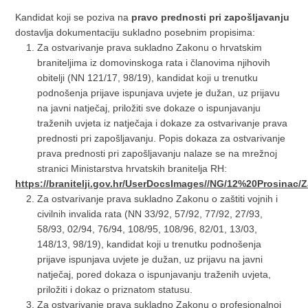
Kandidat koji se poziva na
pravo prednosti pri zapošljavanju
dostavlja dokumentaciju sukladno posebnim propisima:
Za ostvarivanje prava sukladno Zakonu o hrvatskim
braniteljima iz domovinskoga rata i članovima njihovih
obitelji (NN 121/17, 98/19), kandidat koji u trenutku
podnošenja prijave ispunjava uvjete je dužan, uz prijavu
na javni natječaj, priložiti sve dokaze o ispunjavanju
traženih uvjeta iz natječaja i dokaze za ostvarivanje prava
prednosti pri zapošljavanju. Popis dokaza za ostvarivanje
prava prednosti pri zapošljavanju nalaze se na mrežnoj
stranici Ministarstva hrvatskih branitelja RH:
https://branitelji.gov.hr/UserDocsImages//NG/12%20Pro
Za ostvarivanje prava sukladno Zakonu o zaštiti vojnih i
civilnih invalida rata (NN 33/92, 57/92, 77/92, 27/93,
58/93, 02/94, 76/94, 108/95, 108/96, 82/01, 13/03,
148/13, 98/19), kandidat koji u trenutku podnošenja
prijave ispunjava uvjete je dužan, uz prijavu na javni
natječaj, pored dokaza o ispunjavanju traženih uvjeta,
priložiti i dokaz o priznatom statusu.
Za ostvarivanje prava sukladno Zakonu o profesionalnoj