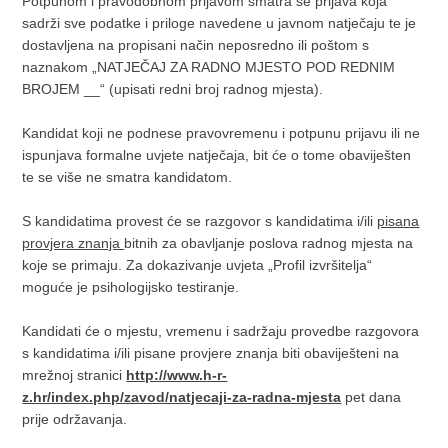
Potpunom i pravodobnom prijavom smatra se prijava koja
sadrži sve podatke i priloge navedene u javnom natječaju te je
dostavljena na propisani način neposredno ili poštom s
naznakom „NATJEČAJ ZA RADNO MJESTO POD REDNIM
BROJEM __“ (upisati redni broj radnog mjesta).
Kandidat koji ne podnese pravovremenu i potpunu prijavu ili ne
ispunjava formalne uvjete natječaja, bit će o tome obaviješten
te se više ne smatra kandidatom.
S kandidatima provest će se razgovor s kandidatima i/ili
pisana
provjera znanja
bitnih za obavljanje poslova radnog mjesta na
koje se primaju. Za dokazivanje uvjeta „Profil izvršitelja“
moguće je psihologijsko testiranje.
Kandidati će o mjestu, vremenu i sadržaju provedbe razgovora
s kandidatima i/ili pisane provjere znanja biti obaviješteni na
mrežnoj stranici
http://www.h-r-
z.hr/index.php/zavod/natjecaji-za-radna-mjesta
pet dana
prije održavanja.