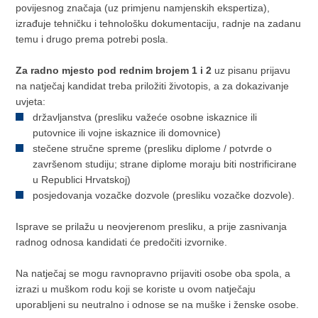
povijesnog značaja (uz primjenu namjenskih ekspertiza),
izrađuje tehničku i tehnološku dokumentaciju, radnje na zadanu
temu i drugo prema potrebi posla.
Za radno mjesto pod rednim brojem 1 i 2
uz pisanu prijavu
na natječaj kandidat treba priložiti životopis, a za dokazivanje
uvjeta:
državljanstva (presliku važeće osobne iskaznice ili
putovnice ili vojne iskaznice ili domovnice)
stečene stručne spreme (presliku diplome / potvrde o
završenom studiju; strane diplome moraju biti nostrificirane
u Republici Hrvatskoj)
posjedovanja vozačke dozvole (presliku vozačke dozvole).
Isprave se prilažu u neovjerenom presliku, a prije zasnivanja
radnog odnosa kandidati će predočiti izvornike.
Na natječaj se mogu ravnopravno prijaviti osobe oba spola, a
izrazi u muškom rodu koji se koriste u ovom natječaju
uporabljeni su neutralno i odnose se na muške i ženske osobe.