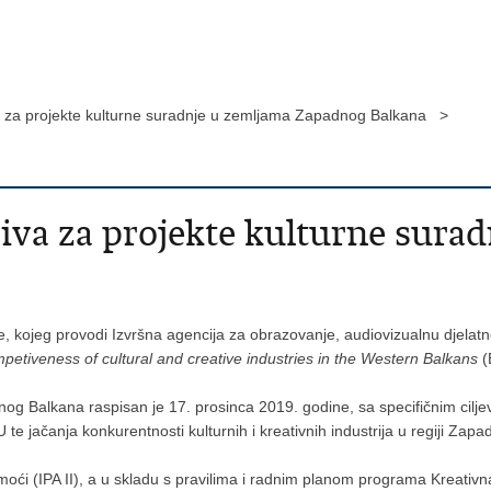
iva za projekte kulturne suradnje u zemljama Zapadnog Balkana >
ziva za projekte kulturne sura
 kojeg provodi Izvršna agencija za obrazovanje, audiovizualnu djelatnos
petiveness of cultural and creative industries in the Western Balkans
(
og Balkana raspisan je 17. prosinca 2019. godine, sa specifičnim cilj
jačanja konkurentnosti kulturnih i kreativnih industrija u regiji Zap
moći (IPA II), a u skladu s pravilima i radnim planom programa Kreat