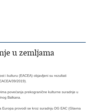
dnje u zemljama
t i kulturu (EACEA) objavljeni su rezultati
EACEA/39/2019).
evima povećanja prekogranične kulturne suradnje u
adnog Balkana.
ivna Europa provodi se kroz suradnju DG EAC (Glavna