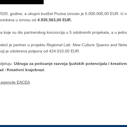
 2020. godine, a ukupni budžet Poziva iznosio je 5.000.000,00 EUR. U ok
 sredstva u iznosu od
4.935.563,00 EUR.
ja koje su dio partnerskog konzorcija u 5 odobrenih projekata, a u jed
deći je partner u projektu
Regional Lab: New Culture Spaces and Netwo
koji je odobrena potpora od 424.010,00 EUR.
djeluju:
Udruga za poticanje razvoja ljudskih potencijala i kreativn
ad
i
Kreativni krajobrazi
.
e agencije EACEA
.