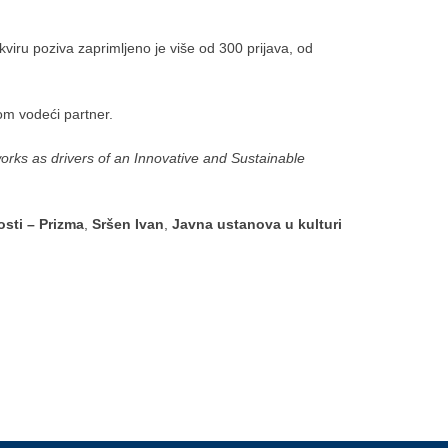
viru poziva zaprimljeno je više od 300 prijava, od
nom vodeći partner.
rks as drivers of an Innovative and Sustainable
osti – Prizma
,
Sršen Ivan
,
Javna ustanova u kulturi