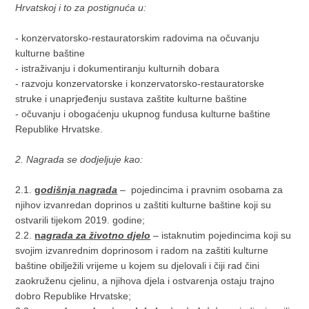
Hrvatskoj i to za postignuća u:
- konzervatorsko-restauratorskim radovima na očuvanju
kulturne baštine
- istraživanju i dokumentiranju kulturnih dobara
- razvoju konzervatorske i konzervatorsko-restauratorske
struke i unaprjeđenju sustava zaštite kulturne baštine
- očuvanju i obogaćenju ukupnog fundusa kulturne baštine
Republike Hrvatske.
2. Nagrada se dodjeljuje kao:
2.1.
g
odišnja nagrada
– pojedincima i pravnim osobama za
njihov izvanredan doprinos u zaštiti kulturne baštine koji su
ostvarili tijekom 2019. godine;
2.2.
n
agrada za životno djelo
– istaknutim pojedincima koji su
svojim izvanrednim doprinosom i radom na zaštiti kulturne
baštine obilježili vrijeme u kojem su djelovali i čiji rad čini
zaokruženu cjelinu, a njihova djela i ostvarenja ostaju trajno
dobro Republike Hrvatske;