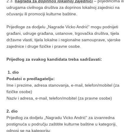
2.3.
nagrada za
doprinos lokalnoj zajednici
– pojedincima ili
udrugama civilnoga društva za doprinos lokalnoj zajednici na
očuvanju ili promociji kulturne baštine.
Prijedloge za dodjelu „Nagrade Vicko Andrić“ mogu podnijeti
građani, udruge građana, ustanove, trgovačka društva, tijela
državne vlasti, tijela lokalne i regionalne samouprave, vjerske
zajednice i druge fizičke i pravne osobe.
Prijedlog za svakog kandidata treba sadržavati:
1. dio
Podatci o predlagatelju:
Ime i prezime, adresa stanovanja, e-mail, telefon/mobitel (za
fizičke osobe)
Naziv i adresa, e-mail, telefon/mobitel (za pravne osobe)
2. dio
Prijedlog za dodjelu „Nagradu Vicko Andrić“ za izvanredna
postignuća u području zaštitite kulturne baštine u kategoriji,
odnosi se na kategoriju: