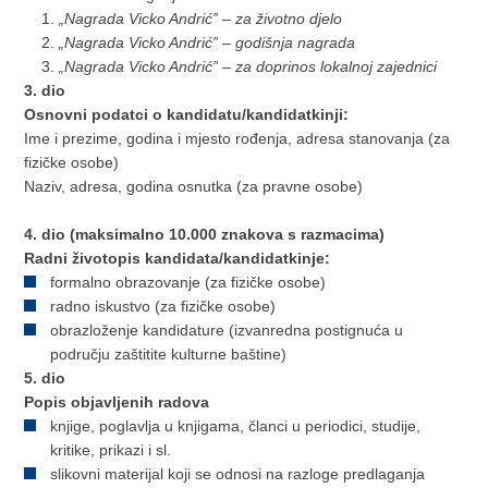
„Nagrada Vicko Andrić” – za životno djelo
„Nagrada Vicko Andrić” – godišnja nagrada
„Nagrada Vicko Andrić” – za doprinos lokalnoj zajednici
3. dio
Osnovni podatci o kandidatu/kandidatkinji:
Ime i prezime, godina i mjesto rođenja, adresa stanovanja (za
fizičke osobe)
Naziv, adresa, godina osnutka (za pravne osobe)
4. dio (maksimalno 10.000 znakova s razmacima)
Radni životopis kandidata/kandidatkinje:
formalno obrazovanje (za fizičke osobe)
radno iskustvo (za fizičke osobe)
obrazloženje kandidature (izvanredna postignuća u
području zaštitite kulturne baštine)
5. dio
Popis objavljenih radova
knjige, poglavlja u knjigama, članci u periodici, studije,
kritike, prikazi i sl.
slikovni materijal koji se odnosi na razloge predlaganja