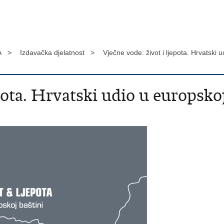
A >
Izdavačka djelatnost >
Vječne vode: život i ljepota. Hrvatski 
pota. Hrvatski udio u europskoj