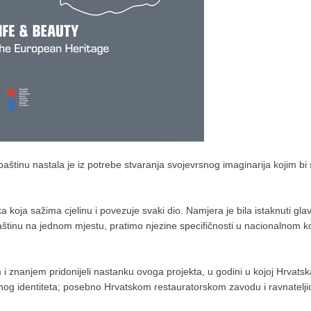
baštinu nastala je iz potrebe stvaranja svojevrsnog imaginarija kojim bi 
a koja sažima cjelinu i povezuje svaki dio. Namjera je bila istaknuti gl
baštinu na jednom mjestu, pratimo njezine specifičnosti u nacionalnom k
i znanjem pridonijeli nastanku ovoga projekta, u godini u kojoj Hrvats
og identiteta; posebno Hrvatskom restauratorskom zavodu i ravnateljici d