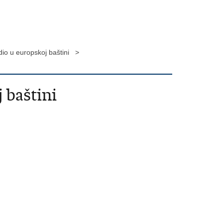
udio u europskoj baštini >
 baštini