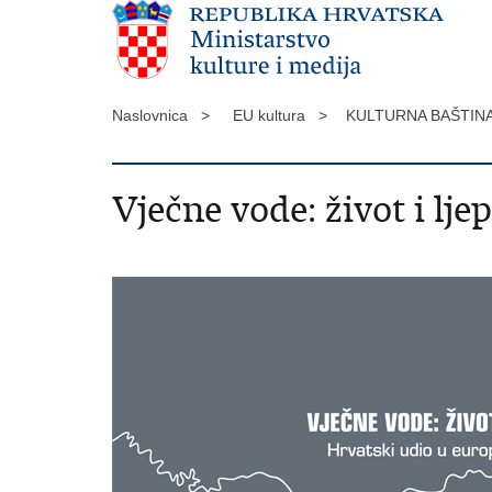
Naslovnica >
EU kultura >
KULTURNA BAŠTIN
Vječne vode: život i lje