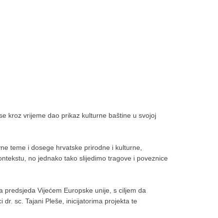
se kroz vrijeme dao prikaz kulturne baštine u svojoj
avne teme i dosege hrvatske prirodne i kulturne,
ontekstu, no jednako tako slijedimo tragove i poveznice
ka predsjeda Vijećem Europske unije, s ciljem da
r. sc. Tajani Pleše, inicijatorima projekta te