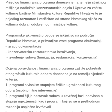
Prijedlog financiranja programa donesen je na temelju stručnog
mišljenja nadležnih konzervatorskih odjela i Uprave za zaštitu
kulturne baštine Ministarstva kulture Republike Hrvatske te je
prijedlog razmatran i verificiran od strane Hrvatskog vijeća za
kulturna dobra i odobren od ministrice kulture.
Programske aktivnosti provode se isključivo na području
Republike Hrvatske, a prihvatljive vrste programa obuhvaćaju:
- izradu dokumentacije,
- konzervatorsko-restauratorska istraživanja,
- izvođenje radova (fumigacija, restauracija, konzervacija).
Ocjena opravdanosti financiranja programa zaštite pokretnih
etnografskih kulturnih dobara donesena je na temelju sljedećih
kriterija:
1. programi s visokim stupnjem fizičke ugroženosti kulturnog
dobra (osobito hitne intervencije)
2. programi čiji je nastavak radova u završnoj fazi, neovisno o
stupnju ugroženosti, kao i programi koji su se u prethodnom
razdoblju uspješno izvršavali