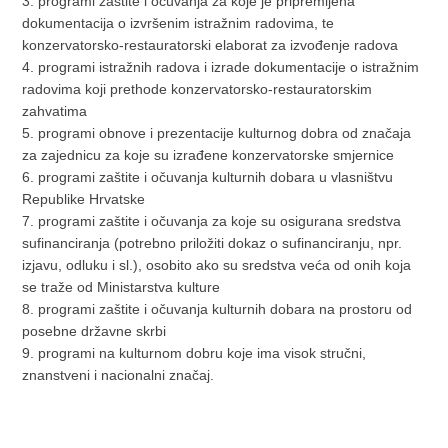
3. programi zaštite i očuvanja za koje je pripremljena
dokumentacija o izvršenim istražnim radovima, te
konzervatorsko-restauratorski elaborat za izvođenje radova
4. programi istražnih radova i izrade dokumentacije o istražnim
radovima koji prethode konzervatorsko-restauratorskim
zahvatima
5. programi obnove i prezentacije kulturnog dobra od značaja
za zajednicu za koje su izrađene konzervatorske smjernice
6. programi zaštite i očuvanja kulturnih dobara u vlasništvu
Republike Hrvatske
7. programi zaštite i očuvanja za koje su osigurana sredstva
sufinanciranja (potrebno priložiti dokaz o sufinanciranju, npr.
izjavu, odluku i sl.), osobito ako su sredstva veća od onih koja
se traže od Ministarstva kulture
8. programi zaštite i očuvanja kulturnih dobara na prostoru od
posebne državne skrbi
9. programi na kulturnom dobru koje ima visok stručni,
znanstveni i nacionalni značaj.