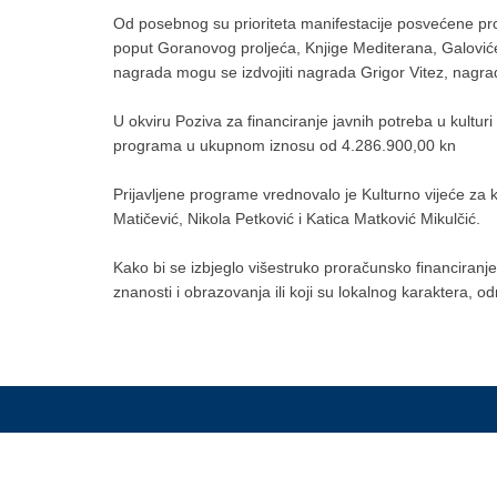
Od posebnog su prioriteta manifestacije posvećene prob
poput Goranovog proljeća, Knjige Mediterana, Galovićev
nagrada mogu se izdvojiti nagrada Grigor Vitez, nagrad
U okviru Poziva za financiranje javnih potreba u kultur
programa u ukupnom iznosu od 4.286.900,00 kn
Prijavljene programe vrednovalo je Kulturno vijeće za k
Matičević, Nikola Petković i Katica Matković Mikulčić.
Kako bi se izbjeglo višestruko proračunsko financiranje
znanosti i obrazovanja ili koji su lokalnog karaktera, o