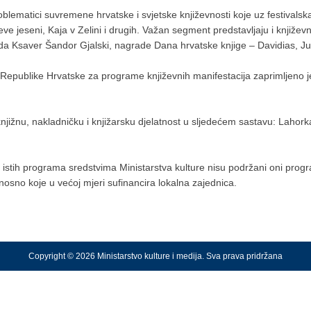
lematici suvremene hrvatske i svjetske književnosti koje uz festivalsk
e jeseni, Kaja v Zelini i drugih. Važan segment predstavljaju i knjiže
a Ksaver Šandor Gjalski, nagrade Dana hrvatske knjige – Davidias, Judi
i Republike Hrvatske za programe književnih manifestacija zaprimljeno j
njižnu, nakladničku i knjižarsku djelatnost u sljedećem sastavu: Lahorka
 istih programa sredstvima Ministarstva kulture nisu podržani oni progra
dnosno koje u većoj mjeri sufinancira lokalna zajednica.
Copyright © 2026 Ministarstvo kulture i medija. Sva prava pridržana