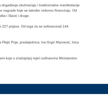
a događanja obuhvaćaju i tradicionalne manifestacije
vne nagrade koje se također redovno financiraju. Od
ta i Slavić i druge.
e 227 prijava. Od toga će se sufinancirati 144
 Plejić Poje, predsjednica, Iva Grgić Maroević, Ivica
mi koje u značajnijoj mjeri sufinancira Ministarstvo