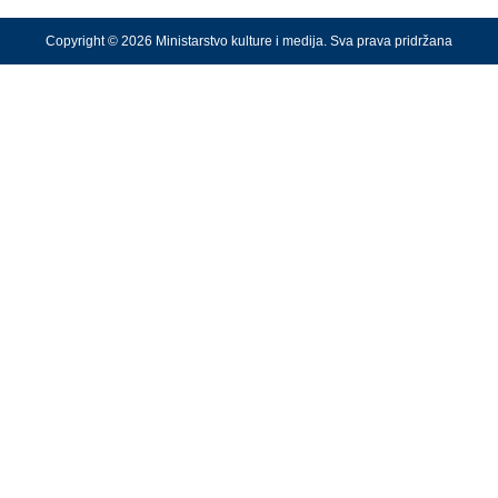
Copyright © 2026 Ministarstvo kulture i medija. Sva prava pridržana