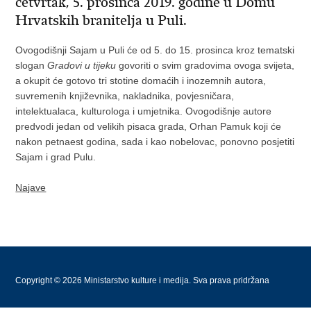
četvrtak, 5. prosinca 2019. godine u Domu
Hrvatskih branitelja u Puli.
Ovogodišnji Sajam u Puli će od 5. do 15. prosinca kroz tematski
slogan
Gradovi u tijeku
govoriti o svim gradovima ovoga svijeta,
a okupit će gotovo tri stotine domaćih i inozemnih autora,
suvremenih književnika, nakladnika, povjesničara,
intelektualaca, kulturologa i umjetnika. Ovogodišnje autore
predvodi jedan od velikih pisaca grada, Orhan Pamuk koji će
nakon petnaest godina, sada i kao nobelovac, ponovno posjetiti
Sajam i grad Pulu.
Najave
Copyright © 2026 Ministarstvo kulture i medija. Sva prava pridržana