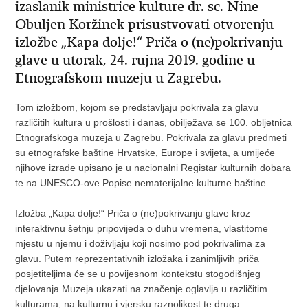
izaslanik ministrice kulture dr. sc. Nine
Obuljen Koržinek prisustvovati otvorenju
izložbe „Kapa dolje!“ Priča o (ne)pokrivanju
glave u utorak, 24. rujna 2019. godine u
Etnografskom muzeju u Zagrebu.
Tom izložbom, kojom se predstavljaju pokrivala za glavu
različitih kultura u prošlosti i danas, obilježava se 100. obljetnica
Etnografskoga muzeja u Zagrebu. Pokrivala za glavu predmeti
su etnografske baštine Hrvatske, Europe i svijeta, a umijeće
njihove izrade upisano je u nacionalni Registar kulturnih dobara
te na UNESCO-ove Popise nematerijalne kulturne baštine.
Izložba „Kapa dolje!“ Priča o (ne)pokrivanju glave kroz
interaktivnu šetnju pripovijeda o duhu vremena, vlastitome
mjestu u njemu i doživljaju koji nosimo pod pokrivalima za
glavu. Putem reprezentativnih izložaka i zanimljivih priča
posjetiteljima će se u povijesnom kontekstu stogodišnjeg
djelovanja Muzeja ukazati na značenje oglavlja u različitim
kulturama, na kulturnu i vjersku raznolikost te druga.