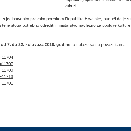
kulturi.
ja s jedinstvenim pravnim poretkom Republike Hrvatske, budući da je s
te je stoga potrebno odrediti ministarstvo nadležno za poslove kulture k
u
od 7. do
22. kolovoza
2019. godine
, a nalaze se na poveznicama:
d=11704
d=11707
d=11709
d=11713
d=11701