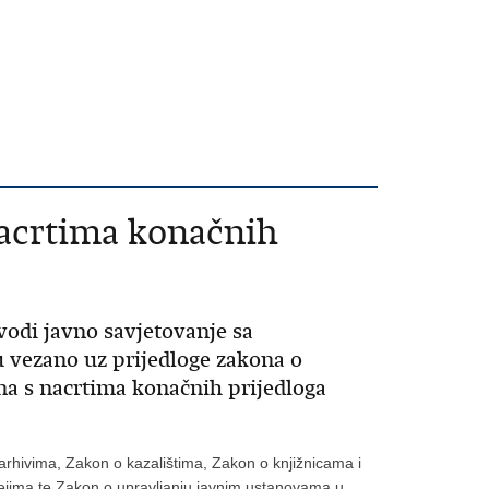
nacrtima konačnih
vodi javno savjetovanje sa
 vezano uz prijedloge zakona o
a s nacrtima konačnih prijedloga
 arhivima, Zakon o kazalištima, Zakon o knjižnicama i
zejima te Zakon o upravljanju javnim ustanovama u