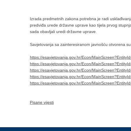
Izrada predmetnih zakona potrebna je radi usklađivan
predviđa urede državne uprave kao tijela prvog stupnja 
sada obavljali uredi državne uprave.
Savjetovanja sa zainteresiranom javnošću otvorena s
https://esavjetovanja.gov.hr/Econ/MainScreen?EntityI
https://esavjetovanja.gov.hr/Econ/MainScreen?EntityI
https://esavjetovanja.gov.hr/Econ/MainScreen?EntityI
https://esavjetovanja.gov.hr/Econ/MainScreen?EntityI
https://esavjetovanja.gov.hr/Econ/MainScreen?EntityI
Pisane vijesti