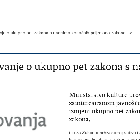
nje o ukupno pet zakona s nacrtima konačnih prijedloga zakona >
vanje o ukupno pet zakona s 
Ministarstvo kulture pro
zainteresiranom javnošću
izmjeni ukupno pet zakon
zakona,
i to za Zakon o arhivskom gradivu i
knjižničnoj djelatnosti, Zakon o mu