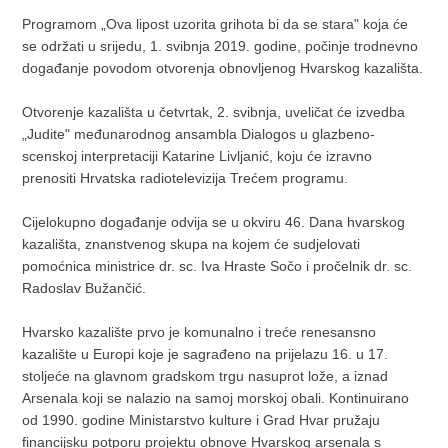
Programom „Ova lipost uzorita grihota bi da se stara" koja će
se održati u srijedu, 1. svibnja 2019. godine, počinje trodnevno
događanje povodom otvorenja obnovljenog Hvarskog kazališta.
Otvorenje kazališta u četvrtak, 2. svibnja, uveličat će izvedba
„Judite" međunarodnog ansambla Dialogos u glazbeno-
scenskoj interpretaciji Katarine Livljanić, koju će izravno
prenositi Hrvatska radiotelevizija Trećem programu.
Cijelokupno događanje odvija se u okviru 46. Dana hvarskog
kazališta, znanstvenog skupa na kojem će sudjelovati
pomoćnica ministrice dr. sc. Iva Hraste Sočo i pročelnik dr. sc.
Radoslav Bužančić.
Hvarsko kazalište prvo je komunalno i treće renesansno
kazalište u Europi koje je sagrađeno na prijelazu 16. u 17.
stoljeće na glavnom gradskom trgu nasuprot lože, a iznad
Arsenala koji se nalazio na samoj morskoj obali. Kontinuirano
od 1990. godine Ministarstvo kulture i Grad Hvar pružaju
financijsku potporu projektu obnove Hvarskog arsenala s