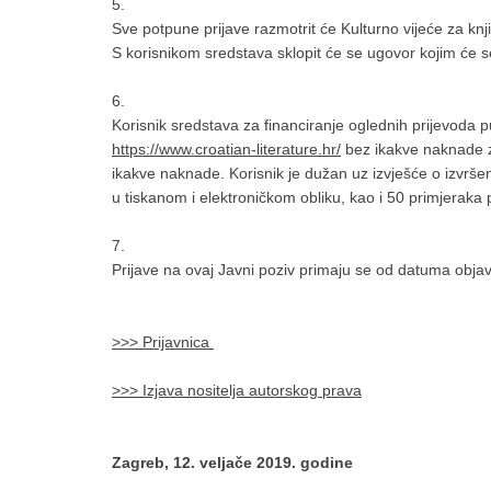
5.
Sve potpune prijave razmotrit će Kulturno vijeće za knjiž
S korisnikom sredstava sklopit će se ugovor kojim će se 
6.
Korisnik sredstava za financiranje oglednih prijevoda
https://www.croatian-literature.hr/
bez ikakve naknade za
ikakve naknade. Korisnik je dužan uz izvješće o izvrš
u tiskanom i elektroničkom obliku, kao i 50 primjeraka
7.
Prijave na ovaj Javni poziv primaju se od datuma obja
>>> Prijavnica
>>> Izjava nositelja autorskog prava
Zagreb, 12. veljače 2019. godine