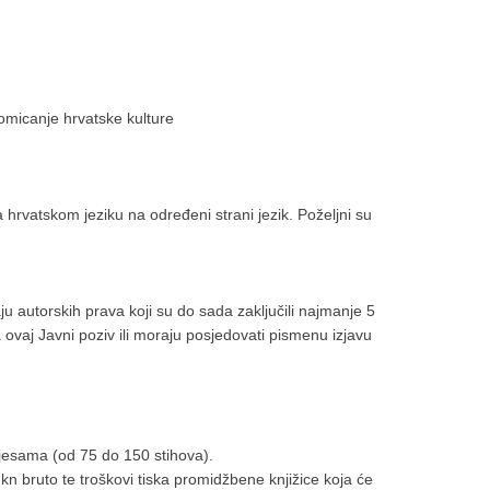
romicanje hrvatske kulture
a hrvatskom jeziku na određeni strani jezik. Poželjni su
ju autorskih prava koji su do sada zaključili najmanje 5
na ovaj Javni poziv ili moraju posjedovati pismenu izjavu
pjesama (od 75 do 150 stihova).
n bruto te troškovi tiska promidžbene knjižice koja će