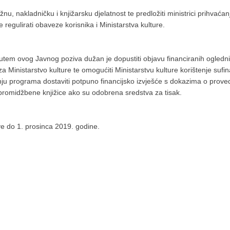
nu, nakladničku i knjižarsku djelatnost te predložiti ministrici prihvaćan
regulirati obaveze korisnika i Ministarstva kulture.
 putem ovog Javnog poziva dužan je dopustiti objavu financiranih ogled
 Ministarstvo kulture te omogućiti Ministarstvu kulture korištenje suf
enju programa dostaviti potpuno financijsko izvješće s dokazima o prov
 promidžbene knjižice ako su odobrena sredstva za tisak.
ve do 1. prosinca 2019. godine.