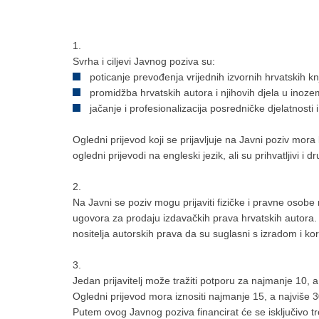
1.
Svrha i ciljevi Javnog poziva su:
poticanje prevođenja vrijednih izvornih hrvatskih k
promidžba hrvatskih autora i njihovih djela u inoz
jačanje i profesionalizacija posredničke djelatnosti
Ogledni prijevod koji se prijavljuje na Javni poziv mora
ogledni prijevodi na engleski jezik, ali su prihvatljivi i 
2.
Na Javni se poziv mogu prijaviti fizičke i pravne osobe 
ugovora za prodaju izdavačkih prava hrvatskih autora. Pri
nositelja autorskih prava da su suglasni s izradom i k
3.
Jedan prijavitelj može tražiti potporu za najmanje 10, a
Ogledni prijevod mora iznositi najmanje 15, a najviše 
Putem ovog Javnog poziva financirat će se isključivo t