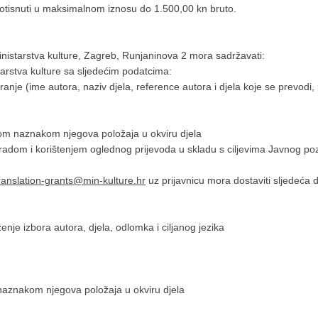
a otisnuti u maksimalnom iznosu do 1.500,00 kn bruto.
nistarstva kulture, Zagreb, Runjaninova 2 mora sadržavati:
rstva kulture sa sljedećim podatcima:
iranje (ime autora, naziv djela, reference autora i djela koje se prevodi
om naznakom njegova položaja u okviru djela
radom i korištenjem oglednog prijevoda u skladu s ciljevima Javnog po
ranslation-grants@min-kulture.hr
uz prijavnicu mora dostaviti sljedeća 
enje izbora autora, djela, odlomka i ciljanog jezika
naznakom njegova položaja u okviru djela