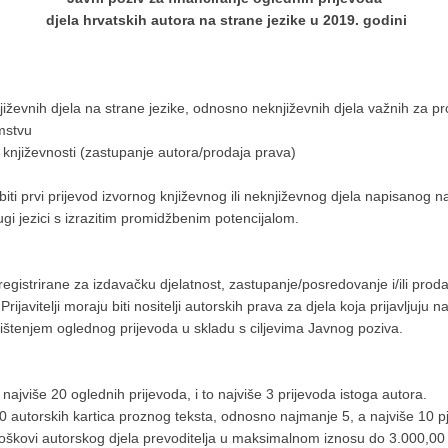
djela hrvatskih autora na strane jezike u 2019. godini
njiževnih djela na strane jezike, odnosno neknjiževnih djela važnih za p
emstvu
 i književnosti (zastupanje autora/prodaja prava)
 biti prvi prijevod izvornog književnog ili neknjiževnog djela napisanog n
drugi jezici s izrazitim promidžbenim potencijalom.
registrirane za izdavačku djelatnost, zastupanje/posredovanje i/ili proda
javitelji moraju biti nositelji autorskih prava za djela koja prijavljuju 
orištenjem oglednog prijevoda u skladu s ciljevima Javnog poziva.
 najviše 20 oglednih prijevoda, i to najviše 3 prijevoda istoga autora.
30 autorskih kartica proznog teksta, odnosno najmanje 5, a najviše 10 
roškovi autorskog djela prevoditelja u maksimalnom iznosu do 3.000,00 k