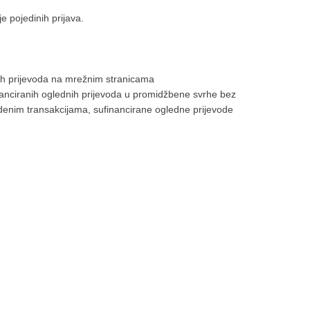
je pojedinih prijava.
nih prijevoda na mrežnim stranicama
inanciranih oglednih prijevoda u promidžbene svrhe bez
edenim transakcijama, sufinancirane ogledne prijevode