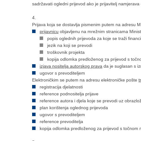
sadržavati ogledni prijevod ako je prijavitelj namjerav
4.
Prijava koja se dostavlja pismenim putem na adresu Mi
prijavnicu
objavljenu na mrežnim stranicama Minista
popis oglednih prijevoda za koje se traži financ
jezik na koji se prevodi
troškovnik projekta
kopija odlomka predloženog za prijevod s točn
izjava nositelja autorskog prava
da je suglasan s iz
ugovor s prevoditeljem
Elektroničkim se putem na adresu elektroničke pošte
t
registracija djelatnosti
reference podnositelja prijave
reference autora i djela koje se prevodi uz obrazlož
plan korištenja oglednog prijevoda
ugovor s prevoditeljem
reference prevoditelja
kopija odlomka predloženog za prijevod s točnom 