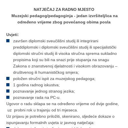
NATJEČAJ ZA RADNO MJESTO
Muzejski pedagog/pedagoginja - jedan izvršitelj/ica na
određeno vrijeme zbog povećanog obima posla
Uvjeti:
završen diplomski sveučilišni studij ili integrirani
preddiplomski i diplomski sveučilišni studij ili specijalistički
diplomski stručni studij ili visoka stručna sprema sukladno
propisima koji su bili na snazi prije stupanja na snagu
Zakona o znanstvenoj djelatnosti i visokom obrazovanju –
društvenog ili humanističkog smjera;
položen stručni ispit za muzejskog pedagoga;
1 godina radnog iskustva;
poznavanje jednog stranog jezika;
poznavanje rada na PC-u.
Ugovor o radu sklapa se na određeno vrijeme od dvije godine,
uz probni rok u trajanju od tri mjeseca.
Uz prijavu je potrebno priložiti, skenirano, sljedeće dokaze o
ispunjavanju formalnih uvjeta iz javnog natječaja: