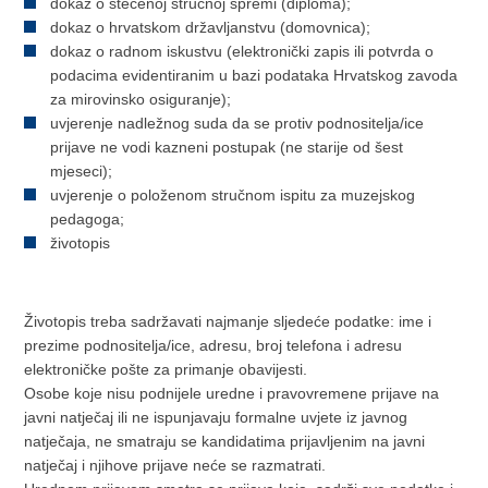
dokaz o stečenoj stručnoj spremi (diploma);
dokaz o hrvatskom državljanstvu (domovnica);
dokaz o radnom iskustvu (elektronički zapis ili potvrda o
podacima evidentiranim u bazi podataka Hrvatskog zavoda
za mirovinsko osiguranje);
uvjerenje nadležnog suda da se protiv podnositelja/ice
prijave ne vodi kazneni postupak (ne starije od šest
mjeseci);
uvjerenje o položenom stručnom ispitu za muzejskog
pedagoga;
životopis
Životopis treba sadržavati najmanje sljedeće podatke: ime i
prezime podnositelja/ice, adresu, broj telefona i adresu
elektroničke pošte za primanje obavijesti.
Osobe koje nisu podnijele uredne i pravovremene prijave na
javni natječaj ili ne ispunjavaju formalne uvjete iz javnog
natječaja, ne smatraju se kandidatima prijavljenim na javni
natječaj i njihove prijave neće se razmatrati.