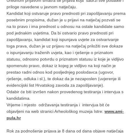
Urednom prijavom smatra se prijava koja sadrži sve podatke i
priloge navedene u javnom natječaju.
Kandidat koji ostvaruje pravo prednosti pri zapošljavanju prema
posebnim propisima, dužan je u prijavi na natječaj pozvati se
na to pravo i ima prednost u odnosu na ostale kandidate samo
pod jednakim uvjetima. Da bi ostvario pravo prednosti pri
zapošljavanju, kandidat koji ispunjava uvjete za ostvarivanje
toga prava, dužan je uz prijavu na natječaj priložiti sve dokaze
o ispunjavanju traženih uvjeta, kao i rješenje o priznatom
statusu, odnosno potvrdu o priznatom statusu iz koje je vidljivo
spomenuto pravo, dokaz iz kojeg je vidljivo na koji način je
prestao radni odnos kod posljednjeg poslodavca (ugovor,
rješenje, odluka i sl.), te dokaz da je nezaposlen (uvjerenje ili
evidencijski list Hrvatskog zavoda za zapošljavanje).
Odabir će biti izvršen nakon provedenog testiranja i intervjua s
kandidatima.
Vrijeme i mjesto održavanja testiranja i intervjua bit će
objavljeni na web stranici Arheološkog muzeja Istre:
www.ami-
pula.hr
Rok za podnošenje prijava je 8 dana od dana objave natječaja