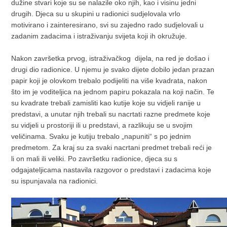
dužine stvari koje su se nalazile oko njih, kao i visinu jedni
drugih. Djeca su u skupini u radionici sudjelovala vrlo
motivirano i zainteresirano, svi su zajedno rado sudjelovali u
zadanim zadacima i istraživanju svijeta koji ih okružuje.
Nakon završetka prvog, istraživačkog dijela, na red je došao i
drugi dio radionice. U njemu je svako dijete dobilo jedan prazan
papir koji je olovkom trebalo podijeliti na više kvadrata, nakon
što im je voditeljica na jednom papiru pokazala na koji način. Te
su kvadrate trebali zamisliti kao kutije koje su vidjeli ranije u
predstavi, a unutar njih trebali su nacrtati razne predmete koje
su vidjeli u prostoriji ili u predstavi, a razlikuju se u svojim
veličinama. Svaku je kutiju trebalo „napuniti“ s po jednim
predmetom. Za kraj su za svaki nacrtani predmet trebali reći je
li on mali ili veliki. Po završetku radionice, djeca su s
odgajateljicama nastavila razgovor o predstavi i zadacima koje
su ispunjavala na radionici.