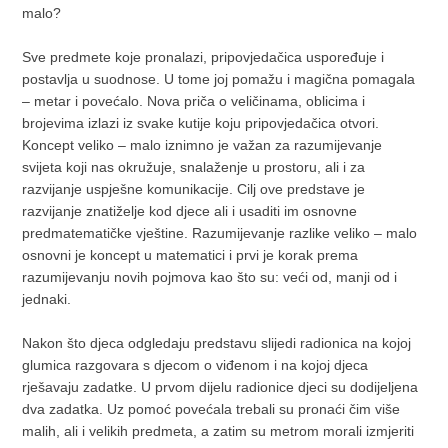
malo?
Sve predmete koje pronalazi, pripovjedačica uspoređuje i
postavlja u suodnose. U tome joj pomažu i magična pomagala
– metar i povećalo. Nova priča o veličinama, oblicima i
brojevima izlazi iz svake kutije koju pripovjedačica otvori.
Koncept veliko – malo iznimno je važan za razumijevanje
svijeta koji nas okružuje, snalaženje u prostoru, ali i za
razvijanje uspješne komunikacije. Cilj ove predstave je
razvijanje znatiželje kod djece ali i usaditi im osnovne
predmatematičke vještine. Razumijevanje razlike veliko – malo
osnovni je koncept u matematici i prvi je korak prema
razumijevanju novih pojmova kao što su: veći od, manji od i
jednaki.
Nakon što djeca odgledaju predstavu slijedi radionica na kojoj
glumica razgovara s djecom o viđenom i na kojoj djeca
rješavaju zadatke. U prvom dijelu radionice djeci su dodijeljena
dva zadatka. Uz pomoć povećala trebali su pronaći čim više
malih, ali i velikih predmeta, a zatim su metrom morali izmjeriti