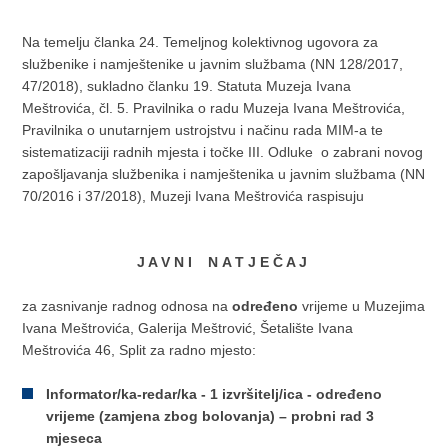
Na temelju članka 24. Temeljnog kolektivnog ugovora za
službenike i namještenike u javnim službama (NN 128/2017,
47/2018), sukladno članku 19. Statuta Muzeja Ivana
Meštrovića, čl. 5. Pravilnika o radu Muzeja Ivana Meštrovića,
Pravilnika o unutarnjem ustrojstvu i načinu rada MIM-a te
sistematizaciji radnih mjesta i točke III. Odluke o zabrani novog
zapošljavanja službenika i namještenika u javnim službama (NN
70/2016 i 37/2018), Muzeji Ivana Meštrovića raspisuju
J A V N I N
A T J E Č A J
za zasnivanje radnog odnosa na
određeno
vrijeme u Muzejima
Ivana Meštrovića, Galerija Meštrović, Šetalište Ivana
Meštrovića 46, Split za radno mjesto:
Informator/ka-redar/ka - 1 izvršitelj/ica - određeno
vrijeme (zamjena zbog bolovanja) – probni rad 3
mjeseca