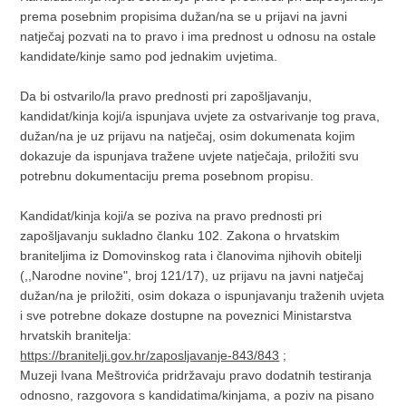
prema posebnim propisima dužan/na se u prijavi na javni
natječaj pozvati na to pravo i ima prednost u odnosu na ostale
kandidate/kinje samo pod jednakim uvjetima.
Da bi ostvarilo/la pravo prednosti pri zapošljavanju,
kandidat/kinja koji/a ispunjava uvjete za ostvarivanje tog prava,
dužan/na je uz prijavu na natječaj, osim dokumenata kojim
dokazuje da ispunjava tražene uvjete natječaja, priložiti svu
potrebnu dokumentaciju prema posebnom propisu.
Kandidat/kinja koji/a se poziva na pravo prednosti pri
zapošljavanju sukladno članku 102. Zakona o hrvatskim
braniteljima iz Domovinskog rata i članovima njihovih obitelji
(,,Narodne novine", broj 121/17), uz prijavu na javni natječaj
dužan/na je priložiti, osim dokaza o ispunjavanju traženih uvjeta
i sve potrebne dokaze dostupne na poveznici Ministarstva
hrvatskih branitelja:
https://branitelji.gov.hr/zaposljavanje-843/843
;
Muzeji Ivana Meštrovića pridržavaju pravo dodatnih testiranja
odnosno, razgovora s kandidatima/kinjama, a poziv na pisano