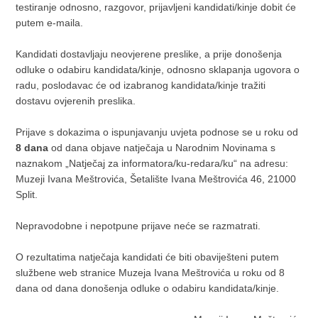
testiranje odnosno, razgovor, prijavljeni kandidati/kinje dobit će
putem e-maila.
Kandidati dostavljaju neovjerene preslike, a prije donošenja
odluke o odabiru kandidata/kinje, odnosno sklapanja ugovora o
radu, poslodavac će od izabranog kandidata/kinje tražiti
dostavu ovjerenih preslika.
Prijave s dokazima o ispunjavanju uvjeta podnose se u roku od
8 dana
od dana objave natječaja u Narodnim Novinama s
naznakom „Natječaj za informatora/ku-redara/ku“ na adresu:
Muzeji Ivana Meštrovića, Šetalište Ivana Meštrovića 46, 21000
Split.
Nepravodobne i nepotpune prijave neće se razmatrati.
O rezultatima natječaja kandidati će biti obaviješteni putem
službene web stranice Muzeja Ivana Meštrovića u roku od 8
dana od dana donošenja odluke o odabiru kandidata/kinje.