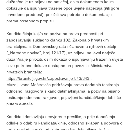
dužan/na je uz prijavu na natječaj, osim dokumenata kojim
dokazuje da ispunjava tražene opće uvjete natječaja (i/ili gore
navedenu prednost), priložiti svu potrebnu dokumentaciju
prema posebnom propisu.
Kandidat/kinja koji/a se poziva na pravo prednosti pri
zapošljavanju sukladno članku 102. Zakona o hrvatskim
braniteljima iz Domovinskog rata i članovima njihovih obitelji
(,,Narodne novine", broj 121/17), uz prijavu na javni natječaj
dužan/na je priložiti, osim dokaza o ispunjavanju traženih uvjeta
i sve potrebne dokaze dostupne na poveznici Ministarstva
hrvatskih branitelja:
https://branitelji.gov.hr/zaposljavanje-843/843
;
Muzeji Ivana Meštrovića pridržavaju pravo dodatnih testiranja
odnosno, razgovora s kandidatima/kinjama, a poziv na pisano
testiranje odnosno, razgovor, prijavljeni kandidati/kinje dobit će
putem e-maila.
Kandidati dostavljaju neovjerene preslike, a prije donošenja
odluke o odabiru kandidata/kinje, odnosno sklapanja ugovora o
radu, poslodavac će od izabranog kandidata/kinje tražiti