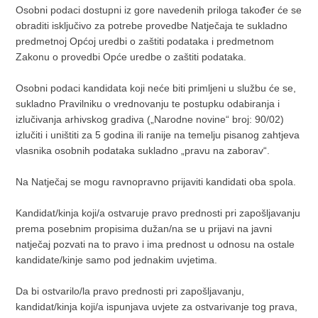
Osobni podaci dostupni iz gore navedenih priloga također će se
obraditi isključivo za potrebe provedbe Natječaja te sukladno
predmetnoj Općoj uredbi o zaštiti podataka i predmetnom
Zakonu o provedbi Opće uredbe o zaštiti podataka.
Osobni podaci kandidata koji neće biti primljeni u službu će se,
sukladno Pravilniku o vrednovanju te postupku odabiranja i
izlučivanja arhivskog gradiva („Narodne novine“ broj: 90/02)
izlučiti i uništiti za 5 godina ili ranije na temelju pisanog zahtjeva
vlasnika osobnih podataka sukladno „pravu na zaborav“.
Na Natječaj se mogu ravnopravno prijaviti kandidati oba spola.
Kandidat/kinja koji/a ostvaruje pravo prednosti pri zapošljavanju
prema posebnim propisima dužan/na se u prijavi na javni
natječaj pozvati na to pravo i ima prednost u odnosu na ostale
kandidate/kinje samo pod jednakim uvjetima.
Da bi ostvarilo/la pravo prednosti pri zapošljavanju,
kandidat/kinja koji/a ispunjava uvjete za ostvarivanje tog prava,