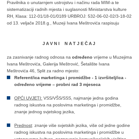
Pravilnika o unutarnjem ustrojstvu i načinu rada MIM-a te
sistematizaciji radnih mjesta i suglasnosti Ministarstva kulture
RH, Klasa: 112-01/18-01/0189 URBROJ: 532-06-02-02/3-18-02
od 13. veljače 2018.g., Muzeji Ivana Meštrovića raspisuju
J A V N I N
A T J E Č A J
za zasnivanje radnog odnosa na
određeno
vrijeme u Muzejima
Ivana Meštrovića, Galerija Meštrović, Šetalište Ivana
Meštrovića 46, Split za radno mjesto:
Referent/ica marketinga i promidžbe - 1 izvršitelj/ica -
određeno vrijeme – probni rad 3 mjeseca
OPĆI UVJETI:
VSS/VŠS/SSS, najmanje jedna godina
radnog iskustva na poslovima marketinga i promidžbe,
znanje jednog svjetskog jezika,
Prednost
: znanje više svjetskih jezika, više od jedne godine
radnog iskustva na poslovima marketinga i promidžbe u