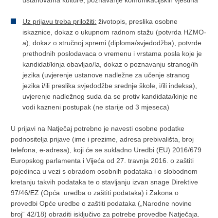
ustanovama kulture, poznavanje komunikacijskih vještina
Uz prijavu treba priložiti:
životopis, preslika osobne
iskaznice, dokaz o ukupnom radnom stažu (potvrda HZMO-
a), dokaz o stručnoj spremi (diploma/svjedodžba), potvrde
prethodnih poslodavaca o vremenu i vrstama posla koje je
kandidat/kinja obavljao/la, dokaz o poznavanju stranog/ih
jezika (uvjerenje ustanove nadležne za učenje stranog
jezika i/ili preslika svjedodžbe srednje škole, i/ili indeksa),
uvjerenje nadležnog suda da se protiv kandidata/kinje ne
vodi kazneni postupak (ne starije od 3 mjeseca)
U prijavi na Natječaj potrebno je navesti osobne podatke
podnositelja prijave (ime i prezime, adresa prebivališta, broj
telefona, e-adresa), koji će se sukladno Uredbi (EU) 2016/679
Europskog parlamenta i Vijeća od 27. travnja 2016. o zaštiti
pojedinca u vezi s obradom osobnih podataka i o slobodnom
kretanju takvih podataka te o stavljanju izvan snage Direktive
97/46/EZ (Opća uredba o zaštiti podataka) i Zakona o
provedbi Opće uredbe o zaštiti podataka („Narodne novine
broj“ 42/18) obraditi isključivo za potrebe provedbe Natječaja.