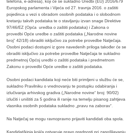
telefona, e-adresa), koji će se sukladno Uredbi (EU) 2016/679
Europskog parlamenta i Vijeća od 27. travnja 2016. o zaštiti
pojedinca u vezi s obradom osobnih podataka i o slobodnom
kretanju takvih podataka te o stavljanju izvan snage Direktive
97/46/EZ (Opća uredba o zaštiti podataka) i Zakona o
provedbi Opće uredbe o zaštiti podataka („Narodne novine
broj“ 42/18) obraditi isključivo za potrebe provedbe Natječaja.
Osobni podaci dostupni iz gore navedenih priloga također će se
obraditi isključivo za potrebe provedbe Natječaja te sukladno
predmetnoj Općoj uredbi o zaštiti podataka i predmetnom
Zakonu o provedbi Opće uredbe o zaštiti podataka.
Osobni podaci kandidata koji neće biti primljeni u službu će se,
sukladno Pravilniku o vrednovanju te postupku odabiranja i
izlučivanja arhivskog gradiva („Narodne novine“ broj: 90/02)
izlučiti i uništiti za 5 godina ili ranije na temelju pisanog zahtjeva
vlasnika osobnih podataka sukladno „pravu na zaborav“.
Na Natječaj se mogu ravnopravno prijaviti kandidati oba spola.
Kandidat/kinja koji/a ostvaruje pravo prednosti pri zapošljavanju